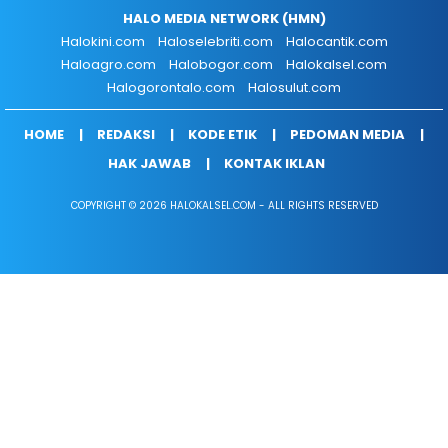
HALO MEDIA NETWORK (HMN)
Halokini.com
Haloselebriti.com
Halocantik.com
Haloagro.com
Halobogor.com
Halokalsel.com
Halogorontalo.com
Halosulut.com
HOME
REDAKSI
KODE ETIK
PEDOMAN MEDIA
HAK JAWAB
KONTAK IKLAN
COPYRIGHT © 2026 HALOKALSEL.COM - ALL RIGHTS RESERVED