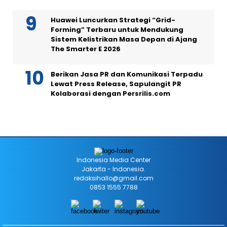
Huawei Luncurkan Strategi “Grid-
Forming” Terbaru untuk Mendukung
Sistem Kelistrikan Masa Depan di Ajang
The Smarter E 2026
Berikan Jasa PR dan Komunikasi Terpadu
Lewat Press Release, Sapulangit PR
Kolaborasi dengan Persrilis.com
Indonesia Media Center
Jakarta - Indonesia.
redaksihallo@gmail.com
0853 1555 7788