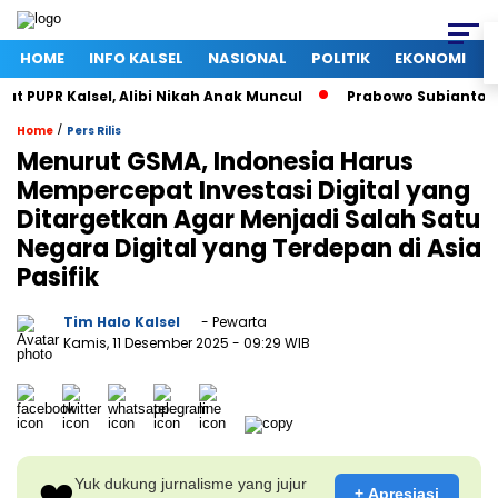
HOME
INFO KALSEL
NASIONAL
POLITIK
EKONOMI
UPR Kalsel, Alibi Nikah Anak Muncul
Prabowo Subianto dan M
/
Home
Pers Rilis
Menurut GSMA, Indonesia Harus
Mempercepat Investasi Digital yang
Ditargetkan Agar Menjadi Salah Satu
Negara Digital yang Terdepan di Asia
Pasifik
Tim Halo Kalsel
- Pewarta
Kamis, 11 Desember 2025
- 09:29 WIB
❤️
Yuk dukung jurnalisme yang jujur
+ Apresiasi