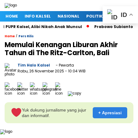
ID
HOME
INFO KALSEL
NASIONAL
POLITIK
EKONOMI
UPR Kalsel, Alibi Nikah Anak Muncul
Prabowo Subianto dan M
/
Home
Pers Rilis
Memulai Kenangan Liburan Akhir
Tahun di The Ritz-Carlton, Bali
Tim Halo Kalsel
- Pewarta
Rabu, 26 November 2025
- 10:04 WIB
Yuk dukung jurnalisme yang jujur
+ Apresiasi
dan informatif.