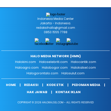
Indonesia Media Center
Jakarta - Indonesia.
redaksihallo@gmail.com
0853 1555 7788
HALO MEDIA NETWORK (HMN)
Halokini.com
Haloselebriti.com
Halocantik.com
Haloagro.com
Halobogor.com
Halokalsel.com
Halogorontalo.com
Halosulut.com
HOME
REDAKSI
KODE ETIK
PEDOMAN MEDIA
HAK JAWAB
KONTAK IKLAN
COPYRIGHT © 2026 HALOKALSEL.COM - ALL RIGHTS RESERVED