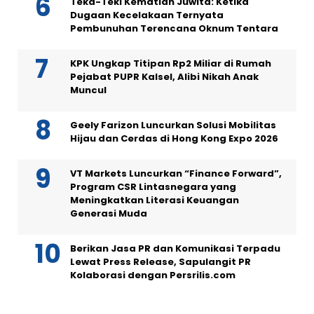
Teka-Teki Kematian Juwita: Ketika
Dugaan Kecelakaan Ternyata
Pembunuhan Terencana Oknum Tentara
KPK Ungkap Titipan Rp2 Miliar di Rumah
Pejabat PUPR Kalsel, Alibi Nikah Anak
Muncul
Geely Farizon Luncurkan Solusi Mobilitas
Hijau dan Cerdas di Hong Kong Expo 2026
VT Markets Luncurkan “Finance Forward”,
Program CSR Lintasnegara yang
Meningkatkan Literasi Keuangan
Generasi Muda
Berikan Jasa PR dan Komunikasi Terpadu
Lewat Press Release, Sapulangit PR
Kolaborasi dengan Persrilis.com