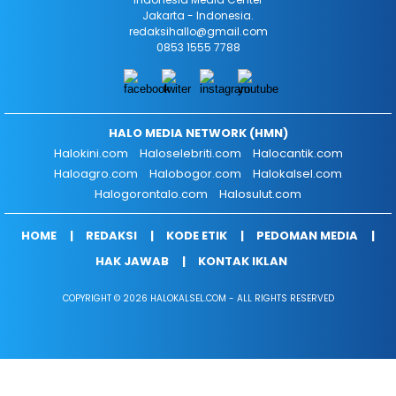
Jakarta - Indonesia.
redaksihallo@gmail.com
0853 1555 7788
HALO MEDIA NETWORK (HMN)
Halokini.com
Haloselebriti.com
Halocantik.com
Haloagro.com
Halobogor.com
Halokalsel.com
Halogorontalo.com
Halosulut.com
HOME
REDAKSI
KODE ETIK
PEDOMAN MEDIA
HAK JAWAB
KONTAK IKLAN
COPYRIGHT © 2026 HALOKALSEL.COM - ALL RIGHTS RESERVED