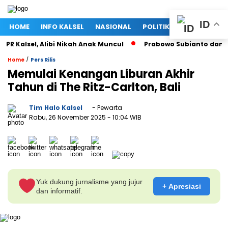
ID
HOME
INFO KALSEL
NASIONAL
POLITIK
EKONOMI
 Kalsel, Alibi Nikah Anak Muncul
Prabowo Subianto dan Mega
/
Home
Pers Rilis
Memulai Kenangan Liburan Akhir
Tahun di The Ritz-Carlton, Bali
Tim Halo Kalsel
- Pewarta
Rabu, 26 November 2025
- 10:04 WIB
Yuk dukung jurnalisme yang jujur
+ Apresiasi
dan informatif.