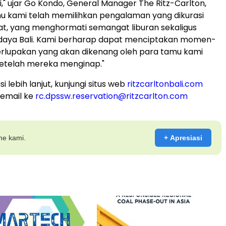
" ujar
Go Kondo
, General Manager The Ritz-Carlton,
mu kami telah memilihkan pengalaman yang dikurasi
t, yang menghormati semangat liburan sekaligus
udaya
Bali
. Kami berharap dapat menciptakan momen-
rlupakan yang akan dikenang oleh para tamu kami
setelah mereka menginap."
i lebih lanjut, kunjungi situs web
ritzcarltonbali.com
email ke
rc.dpssw.reservation@ritzcarlton.com
ine kami.
+ Apresiasi