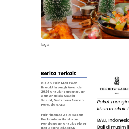
logo
Berita Terkait
Cision Raih MarTech
Breakthrough Awards
2026 untuk Pemantauan
dan Analisis Media
Sosial, Distribusi Siaran
Paket mengin
Pers, dan AEO
liburan akhir 
Fair Finance Asia Desak
Perbankan Hentikan
BALI, Indonesi
Pendanaan untuk Sektor
Bali
di musim l
Batu Bara di ASEAN