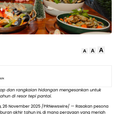
A
A
A
ap dan rangkaian hidangan mengesankan untuk
tahun di resor tepi pantai.
a
,
26 November 2025
/PRNewswire/ — Rasakan pesona
iburan akhir tahun ini, di mana perayaan yang meriah