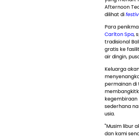
Afternoon Te
dilihat di
festi
Para penikm
Carlton Spa
,
tradisional
Bal
gratis ke fasi
air dingin, pu
Keluarga akan
menyenangka
permainan di 
membangkitka
kegembiraan b
sederhana na
usia.
"Musim libur
dan kami sen