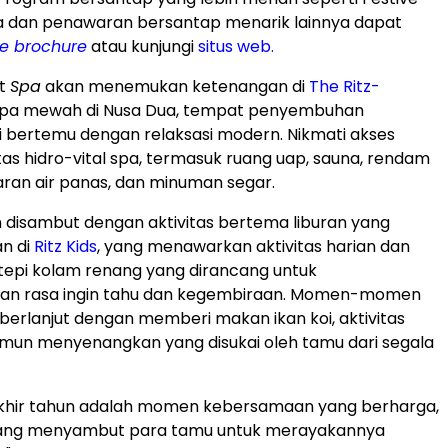
a dan penawaran bersantap menarik lainnya dapat
ve brochure
atau kunjungi
situs web.
at
Spa
akan menemukan ketenangan di
The Ritz-
 spa mewah di
Nusa Dua
, tempat penyembuhan
i
bertemu dengan relaksasi modern. Nikmati akses
litas hidro-vital spa, termasuk ruang uap, sauna, rendam
saran air panas, dan minuman segar.
 disambut dengan aktivitas bertema liburan yang
n di
Ritz Kids
, yang menawarkan aktivitas harian dan
tepi kolam renang yang dirancang untuk
n rasa ingin tahu dan kegembiraan. Momen-momen
erlanjut dengan memberi makan ikan koi, aktivitas
mun menyenangkan yang disukai oleh tamu dari segala
 akhir tahun adalah momen kebersamaan yang berharga,
ang menyambut para tamu untuk merayakannya