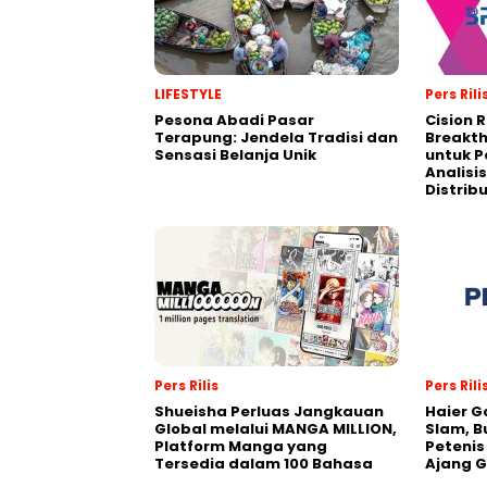
LIFESTYLE
Pers Rili
Pesona Abadi Pasar
Cision 
Terapung: Jendela Tradisi dan
Breakt
Sensasi Belanja Unik
untuk 
Analisis
Distrib
Pers Rilis
Pers Rili
Shueisha Perluas Jangkauan
Haier G
Global melalui MANGA MILLION,
Slam, B
Platform Manga yang
Petenis
Tersedia dalam 100 Bahasa
Ajang 