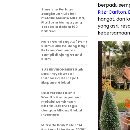
berpadu sempu
Shueisha Perluas
Ritz-Carlton,
B
Jangkauan Global
melalui MANGA MILLION,
hangat, dan k
Platform Manga yang
yang asri, r
Tersedia dalam 100
Bahasa
kebersamaan d
Haier Gandeng AO 1 Point
Slam, Buka Peluang bagi
Petenis Komunitas
Tampil di Ajang Grand
Slam
SUS ENVIRONMENT Raih
Dua Proyek WtE di
Indonesia, Percepat
Ekspansi Global
UOB Perkuat Bisnis
Wealth Management
melalui Kemitraan
Distribusi Strategis
dengan Allianz Global
Investors
Mitrade Raih Gelar “AI
Broker of the Year 2026”,