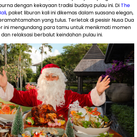
rna dengan kekayaan tradisi budaya pulau ini. Di
The
ali
, paket liburan kali ini dikemas dalam suasana elegan,
eramahtamahan yang tulus. Terletak di pesisir
Nusa Dua
esor ini mengundang para tamu untuk menikmati momen
an relaksasi berbalut keindahan pulau ini.