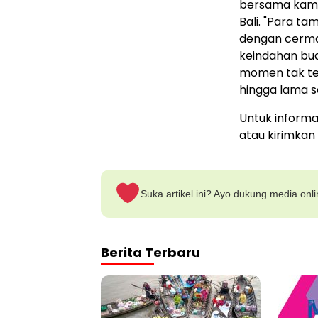
bersama kami,
Bali
. "Para ta
dengan cerma
keindahan b
momen tak te
hingga lama 
Untuk informas
atau kirimkan
Suka artikel ini? Ayo dukung media onl
Berita Terbaru