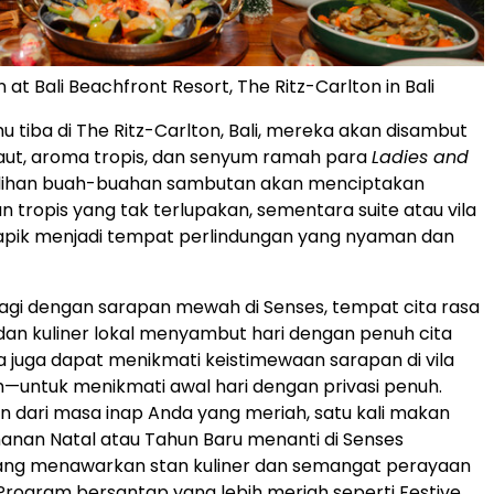
 at Bali Beachfront Resort, The Ritz-Carlton in Bali
u tiba di The Ritz-Carlton,
Bali
, mereka akan disambut
 laut, aroma tropis, dan senyum ramah para
Ladies and
Pilihan buah-buahan sambutan akan menciptakan
n tropis yang tak terlupakan, sementara suite atau vila
 apik menjadi tempat perlindungan yang nyaman dan
pagi dengan sarapan mewah di Senses, tempat cita rasa
 dan kuliner lokal menyambut hari dengan penuh cita
la juga dapat menikmati keistimewaan sarapan di vila
—untuk menikmati awal hari dengan privasi penuh.
n dari masa inap Anda yang meriah, satu kali makan
nan Natal atau Tahun Baru menanti di Senses
yang menawarkan stan kuliner dan semangat perayaan
Program bersantap yang lebih meriah seperti Festive