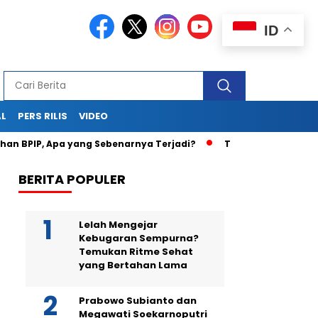
ID
AL
PERS RILIS
VIDEO
P, Apa yang Sebenarnya Terjadi?
Teka-Teki Kematian Juwi
BERITA POPULER
Lelah Mengejar
Kebugaran Sempurna?
Temukan Ritme Sehat
yang Bertahan Lama
Prabowo Subianto dan
Megawati Soekarnoputri