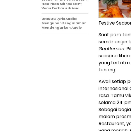
Hadirkan MitradeGPT
Versi Terbaru di Asia
UNISOC Lyric Audio:
Festive Season
Mengubah Pengalaman
Mendengarkan Audio
Saat para tam
semilir angin
Gentlemen
. 
suasana libura
yang tertata
tenang.
Awali setiap 
internasional
rasa. Tamu vi
selama 24 jam
Sebagai bagia
malam prasma
Restaurant, 
yang meriah. 