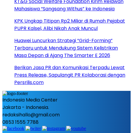
KT&G Social Welfare Foundation Kirim Relawan
Mahasiswa “Sangsang Withus” ke Indonesia
KPK Ungkap Titipan Rp2 Miliar di Rumah Pejabat
PUPR Kalsel, Alibi Nikah Anak Muncul
Huawei Luncurkan Strategi “Grid-Forming”
Terbaru untuk Mendukung Sistem Kelistrikan
Masa Depan di Ajang The Smarter E 2026
Berikan Jasa PR dan Komunikasi Terpadu Lewat
Press Release, Sapulangit PR Kolaborasi dengan
Persrilis.com
Indonesia Media Center
Jakarta - Indonesia.
redaksihallo@gmail.com
0853 1555 7788