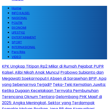
Home
INFO KALSEL
NASIONAL
POLITIK
EKONOMI
LIFESTYLE
ENTERTAINMENT
SPORT
INTERNASIONAL
Pers Rilis
VIDEO
KPK Ungkap Titipan Rp2 Miliar di Rumah Pejabat PUPR
Kalsel, Alibi Nikah Anak Muncul
Prabowo Subianto dan
Megawati Soekarnoputri Absen di Sarasehan BPIP, Apa
yang Sebenarnya Terjadi?
Teka-Teki Kematian Juwita:
Ketika Dugaan Kecelakaan Ternyata Pembunuhan
Terencana Oknum Tentara
Gelombang PHK Masif di
2025: Angka Meningkat, Sektor yang Terdampak
Semakin Meluas
Berikan Jasa PR dan Komunikasi