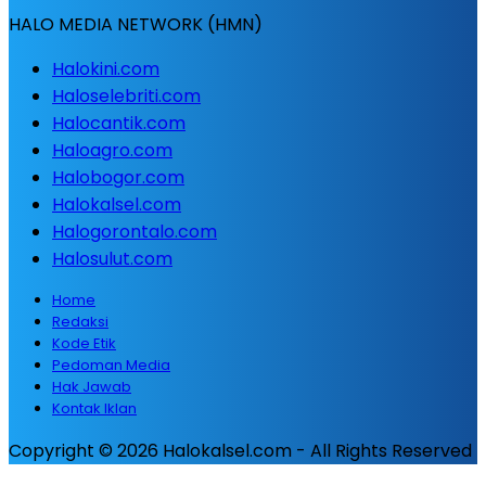
HALO MEDIA NETWORK (HMN)
Halokini.com
Haloselebriti.com
Halocantik.com
Haloagro.com
Halobogor.com
Halokalsel.com
Halogorontalo.com
Halosulut.com
Home
Redaksi
Kode Etik
Pedoman Media
Hak Jawab
Kontak Iklan
Copyright © 2026 Halokalsel.com - All Rights Reserved