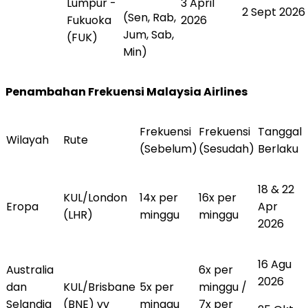
Lumpur -
3 April
2 Sept 2026
(Sen, Rab,
Fukuoka
2026
Jum, Sab,
(FUK)
Min)
Penambahan Frekuensi Malaysia Airlines
Frekuensi
Frekuensi
Tanggal
Wilayah
Rute
(Sebelum)
(Sesudah)
Berlaku
18 & 22
KUL/London
14x per
16x per
Eropa
Apr
(LHR)
minggu
minggu
2026
16 Agu
Australia
6x per
2026
dan
KUL/Brisbane
5x per
minggu /
Selandia
(BNE) vv
minggu
7x per