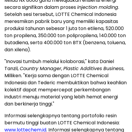
Millad NX 8000 guna mewujudkan efisiensi energi
secara signifikan dalam proses
injection molding
.
Setelah sesi tersebut, LOTTE Chemical Indonesia
meresmikan pabrik baru yang memiliki kapasitas
produksi tahunan sebesar 1 juta ton etilena, 520.000
ton propilena, 350.000 ton polipropilena, 140.000 ton
butadiena, serta 400.000 ton BTX (benzena, toluena,
dan xilena).
"Inovasi tumbuh melalui kolaborasi," kata Daniel
Tanzil,
Country Manager
,
Plastic Additives Business
,
Milliken. "Kerja sama dengan LOTTE Chemical
Indonesia dan Tederic membuktikan bahwa keahlian
kolektif dapat mempercepat perkembangan
industri menuju material yang lebih hemat energi
dan berkinerja tinggi."
Informasi selengkapnya tentang portofolio resin
bermutu tinggi buatan LOTTE Chemical Indonesia:
www.lottechem.id
. Informasi selengkapnya tentang