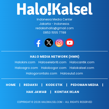
Indonesia Media Center
Jakarta - Indonesia.
redaksihallo@gmail.com
0853 1555 7788
HALO MEDIA NETWORK (HMN)
Halokini.com
Haloselebriti.com
Halocantik.com
Haloagro.com
Halobogor.com
Halokalsel.com
Halogorontalo.com
Halosulut.com
HOME
REDAKSI
KODE ETIK
PEDOMAN MEDIA
HAK JAWAB
KONTAK IKLAN
COPYRIGHT © 2026 HALOKALSEL.COM - ALL RIGHTS RESERVED