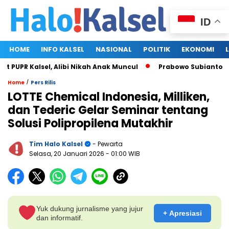
ID
HOME
INFO KALSEL
NASIONAL
POLITIK
EKONOMI
PR Kalsel, Alibi Nikah Anak Muncul
Prabowo Subianto dan Me
/
Home
Pers Rilis
LOTTE Chemical Indonesia, Milliken,
dan Tederic Gelar Seminar tentang
Solusi Polipropilena Mutakhir
Tim Halo Kalsel
- Pewarta
Selasa, 20 Januari 2026
- 01:00 WIB
Yuk dukung jurnalisme yang jujur
+ Apresiasi
dan informatif.