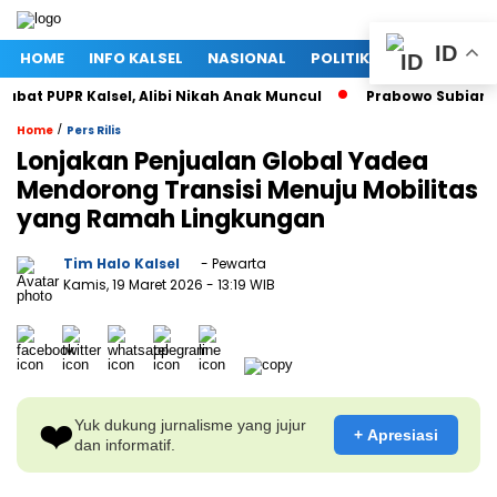
ID
HOME
INFO KALSEL
NASIONAL
POLITIK
EKONOMI
t PUPR Kalsel, Alibi Nikah Anak Muncul
Prabowo Subianto da
/
Home
Pers Rilis
Lonjakan Penjualan Global Yadea
Mendorong Transisi Menuju Mobilitas
yang Ramah Lingkungan
Tim Halo Kalsel
- Pewarta
Kamis, 19 Maret 2026
- 13:19 WIB
❤️
Yuk dukung jurnalisme yang jujur
+ Apresiasi
dan informatif.