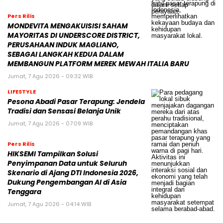
Pers Rilis
MONDEVITA MENGAKUISISI SAHAM
MAYORITAS DI UNDERSCORE DISTRICT,
PERUSAHAAN INDUK MAGLIANO,
SEBAGAI LANGKAH KEDUA DALAM
MEMBANGUN PLATFORM MEREK MEWAH ITALIA BARU
Jumat, 7 Agu 2026 - 09:32 WIB
LIFESTYLE
Pesona Abadi Pasar Terapung: Jendela
Tradisi dan Sensasi Belanja Unik
Jumat, 7 Agu 2026 - 07:09 WIB
Pers Rilis
HIKSEMI Tampilkan Solusi
Penyimpanan Data untuk Seluruh
Skenario di Ajang DTI Indonesia 2026,
Dukung Pengembangan AI di Asia
Tenggara
Jumat, 7 Agu 2026 - 04:14 WIB