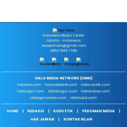
Indonesia Media Center
Jakarta - Indonesia.
redaksihallo@gmail.com
0853 1555 7788
HALO MEDIA NETWORK (HMN)
Halokini.com
Haloselebriti.com
Halocantik.com
Haloagro.com
Halobogor.com
Halokalsel.com
Halogorontalo.com
Halosulut.com
HOME
REDAKSI
KODE ETIK
PEDOMAN MEDIA
HAK JAWAB
KONTAK IKLAN