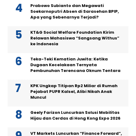
Prabowo Subianto dan Megawati
Soekarnoputri Absen di Sarasehan BPIP,
Apa yang Sebenarnya Terjadi?
KT&G Social Welfare Foundation Kirim
Relawan Mahasiswa “Sangsang Withus”
ke Indonesia
Teka-Teki Kematian Juwita: Ketika
Dugaan Kecelakaan Ternyata
Pembunuhan Terencana Oknum Tentara
KPK Ungkap Titipan Rp2 Miliar di Rumah
Pejabat PUPR Kalsel, Alibi Nikah Anak
Muncul
Geely Farizon Luncurkan Solusi Mobilitas
Hijau dan Cerdas di Hong Kong Expo 2026
VT Markets Luncurkan “Finance Forward”,