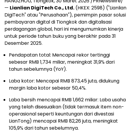
HANGZHOU, Tiongkok
,
30 Maret 2026
/PRNewswire/
—
Lianlian DigiTech Co., Ltd.
(HKEX: 2598) ("Lianlian
DigiTech" atau "Perusahaan"), pemimpin pasar solusi
pembayaran digital di Tiongkok dan digitalisasi
perdagangan global, hari ini mengumumkan kinerja
untuk periode tahun buku yang berakhir pada 31
Desember 2025.
Pendapatan total: Mencapai rekor tertinggi
sebesar RMB 1,734 miliar, meningkat 31,9% dari
tahun sebelumnya (YoY).
Laba kotor: Mencapai RMB 873,45 juta, didukung
margin laba kotor sebesar 50,4%.
Laba bersih mencapai RMB 1,662 miliar: Laba usaha
yang telah disesuaikan (tidak termasuk item non-
operasional seperti keuntungan dari divestasi
LianTong) mencapai RMB 82,26 juta, meningkat
105,9% dari tahun sebelumnya.