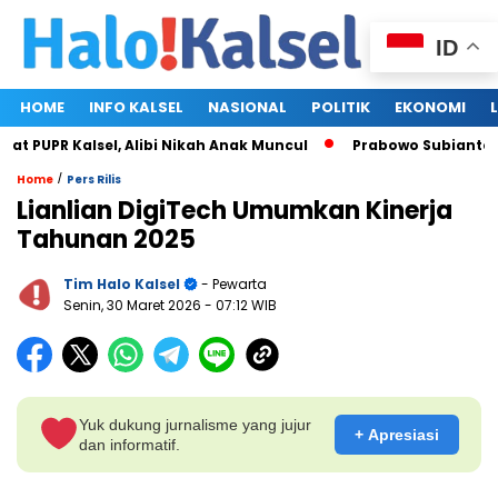
ID
HOME
INFO KALSEL
NASIONAL
POLITIK
EKONOMI
 PUPR Kalsel, Alibi Nikah Anak Muncul
Prabowo Subianto dan
/
Home
Pers Rilis
Lianlian DigiTech Umumkan Kinerja
Tahunan 2025
Tim Halo Kalsel
- Pewarta
Senin, 30 Maret 2026
- 07:12 WIB
Yuk dukung jurnalisme yang jujur
+ Apresiasi
dan informatif.