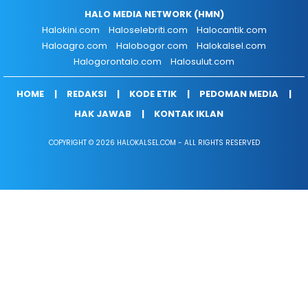
HALO MEDIA NETWORK (HMN)
Halokini.com
Haloselebriti.com
Halocantik.com
Haloagro.com
Halobogor.com
Halokalsel.com
Halogorontalo.com
Halosulut.com
HOME
REDAKSI
KODE ETIK
PEDOMAN MEDIA
HAK JAWAB
KONTAK IKLAN
COPYRIGHT © 2026 HALOKALSEL.COM - ALL RIGHTS RESERVED