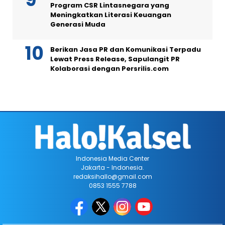
Program CSR Lintasnegara yang
Meningkatkan Literasi Keuangan
Generasi Muda
Berikan Jasa PR dan Komunikasi Terpadu
Lewat Press Release, Sapulangit PR
Kolaborasi dengan Persrilis.com
Indonesia Media Center
Jakarta - Indonesia.
redaksihallo@gmail.com
0853 1555 7788