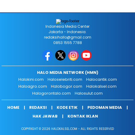
Indonesia Media Center
Jakarta - Indonesia.
redaksihallo@gmail.com
0853 1555 7788
HALO MEDIA NETWORK (HMN)
Halokini.com
Haloselebriti.com
Halocantik.com
Haloagro.com
Halobogor.com
Halokalsel.com
Halogorontalo.com
Halosulut.com
HOME
REDAKSI
KODE ETIK
PEDOMAN MEDIA
HAK JAWAB
KONTAK IKLAN
COPYRIGHT © 2026 HALOKALSEL.COM - ALL RIGHTS RESERVED