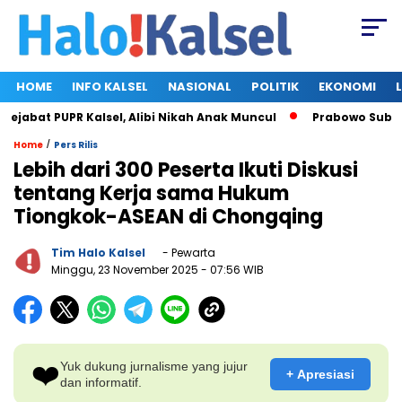
HOME
INFO KALSEL
NASIONAL
POLITIK
EKONOMI
abat PUPR Kalsel, Alibi Nikah Anak Muncul
Prabowo Subianto 
/
Home
Pers Rilis
Lebih dari 300 Peserta Ikuti Diskusi
tentang Kerja sama Hukum
Tiongkok-ASEAN di Chongqing
Tim Halo Kalsel
- Pewarta
Minggu, 23 November 2025
- 07:56 WIB
❤️
Yuk dukung jurnalisme yang jujur
+ Apresiasi
dan informatif.