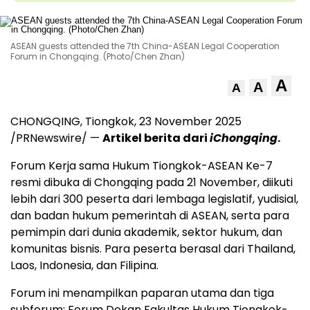
ASEAN guests attended the 7th China-ASEAN Legal Cooperation
Forum in Chongqing. (Photo/Chen Zhan)
A
A
A
CHONGQING
, Tiongkok,
23 November 2025
/PRNewswire/ —
Artikel berita dari
iChongqing
.
Forum Kerja sama Hukum Tiongkok-ASEAN Ke-7
resmi dibuka di
Chongqing
pada 21 November, diikuti
lebih dari 300 peserta dari lembaga legislatif, yudisial,
dan badan hukum pemerintah di ASEAN, serta para
pemimpin dari dunia akademik, sektor hukum, dan
komunitas bisnis. Para peserta berasal dari
Thailand
,
Laos
,
Indonesia
, dan Filipina.
Forum ini menampilkan paparan utama dan tiga
subforum: Forum Dekan Fakultas Hukum Tiongkok-