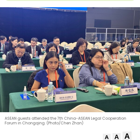
ASEAN guests attended the 7th China-ASEAN Legal Cooperation
Forum in Chongqing. (Photo/Chen Zhan)
A
A
A