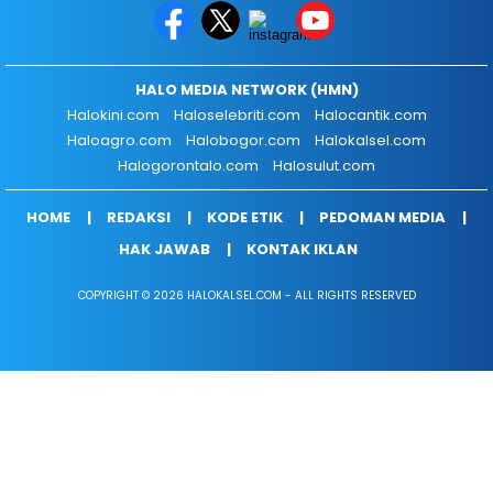
HALO MEDIA NETWORK (HMN)
Halokini.com
Haloselebriti.com
Halocantik.com
Haloagro.com
Halobogor.com
Halokalsel.com
Halogorontalo.com
Halosulut.com
HOME
REDAKSI
KODE ETIK
PEDOMAN MEDIA
HAK JAWAB
KONTAK IKLAN
COPYRIGHT © 2026 HALOKALSEL.COM - ALL RIGHTS RESERVED