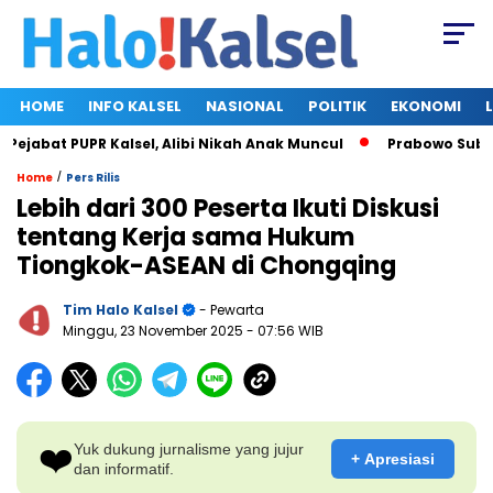
HOME
INFO KALSEL
NASIONAL
POLITIK
EKONOMI
abat PUPR Kalsel, Alibi Nikah Anak Muncul
Prabowo Subianto
/
Home
Pers Rilis
Lebih dari 300 Peserta Ikuti Diskusi
tentang Kerja sama Hukum
Tiongkok-ASEAN di Chongqing
Tim Halo Kalsel
- Pewarta
Minggu, 23 November 2025
- 07:56 WIB
❤️
Yuk dukung jurnalisme yang jujur
+ Apresiasi
dan informatif.