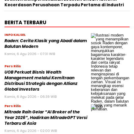
Kecerdasan Perusahaan Terpadu Pertama di Industri
BERITA TERBARU
INFO KALSEL
Raden: Cerita Klasik yang Abadi dalam
Balutan Modern
Kamis, 6 Agu 2026 - 07:31 WIB
Pers Rilis
UOB Perkuat Bisnis Wealth
Management melalui Kemitraan
Distribusi Strategis dengan Allianz
Global Investors
Kamis, 6 Agu 2026 - 06:39 WIB
Pers Rilis
Mitrade Raih Gelar “AI Broker of the
Year 2026”, Hadirkan MitradeGPT Versi
Terbaru di Asia
Kamis, 6 Agu 2026 - 02:00 WIB