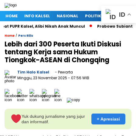
ID
HOME
INFO KALSEL
NASIONAL
POLITIK
EKONOMI
 PUPR Kalsel, Alibi Nikah Anak Muncul
Prabowo Subianto dan
/
Home
Pers Rilis
Lebih dari 300 Peserta Ikuti Diskusi
tentang Kerja sama Hukum
Tiongkok-ASEAN di Chongqing
Tim Halo Kalsel
- Pewarta
Minggu, 23 November 2025
- 07:56 WIB
Yuk dukung jurnalisme yang jujur
+ Apresiasi
dan informatif.