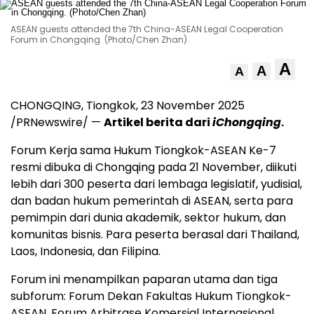
ASEAN guests attended the 7th China-ASEAN Legal Cooperation
Forum in Chongqing. (Photo/Chen Zhan)
A
A
A
CHONGQING
, Tiongkok,
23 November 2025
/PRNewswire/ —
Artikel berita dari
iChongqing
.
Forum Kerja sama Hukum Tiongkok-ASEAN Ke-7
resmi dibuka di
Chongqing
pada 21 November, diikuti
lebih dari 300 peserta dari lembaga legislatif, yudisial,
dan badan hukum pemerintah di ASEAN, serta para
pemimpin dari dunia akademik, sektor hukum, dan
komunitas bisnis. Para peserta berasal dari
Thailand
,
Laos
,
Indonesia
, dan Filipina.
Forum ini menampilkan paparan utama dan tiga
subforum: Forum Dekan Fakultas Hukum Tiongkok-
ASEAN, Forum Arbitrase Komersial Internasional