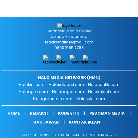
Indonesia Media Center
Jakarta - Indonesia.
redaksihallo@gmail.com
0853 1555 7788
HALO MEDIA NETWORK (HMN)
Halokini.com
Haloselebriti.com
Halocantik.com
Haloagro.com
Halobogor.com
Halokalsel.com
Halogorontalo.com
Halosulut.com
HOME
REDAKSI
KODE ETIK
PEDOMAN MEDIA
HAK JAWAB
KONTAK IKLAN
COPYRIGHT © 2026 HALOKALSEL.COM - ALL RIGHTS RESERVED