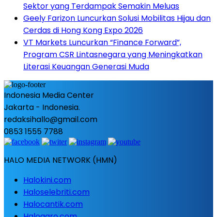
Sektor yang Terdampak Semakin Meluas
Geely Farizon Luncurkan Solusi Mobilitas Hijau dan
Cerdas di Hong Kong Expo 2026
VT Markets Luncurkan “Finance Forward”,
Program CSR Lintasnegara yang Meningkatkan
Literasi Keuangan Generasi Muda
Indonesia Media Center
Jakarta - Indonesia.
redaksihallo@gmail.com
0853 1555 7788
HALO MEDIA NETWORK (HMN)
Halokini.com
Haloselebriti.com
Halocantik.com
Haloagro.com