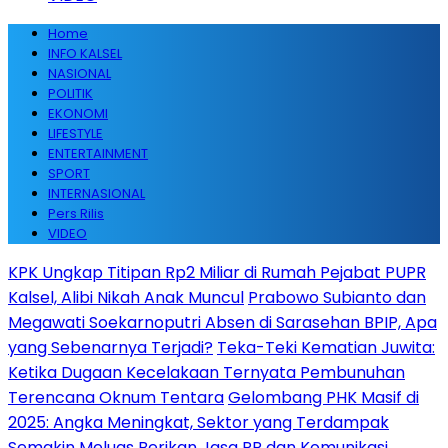
Home
INFO KALSEL
NASIONAL
POLITIK
EKONOMI
LIFESTYLE
ENTERTAINMENT
SPORT
INTERNASIONAL
Pers Rilis
VIDEO
KPK Ungkap Titipan Rp2 Miliar di Rumah Pejabat PUPR
Kalsel, Alibi Nikah Anak Muncul
Prabowo Subianto dan
Megawati Soekarnoputri Absen di Sarasehan BPIP, Apa
yang Sebenarnya Terjadi?
Teka-Teki Kematian Juwita:
Ketika Dugaan Kecelakaan Ternyata Pembunuhan
Terencana Oknum Tentara
Gelombang PHK Masif di
2025: Angka Meningkat, Sektor yang Terdampak
Semakin Meluas
Berikan Jasa PR dan Komunikasi