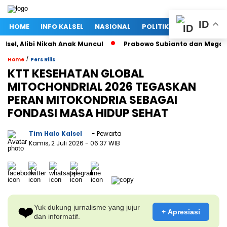
ID
HOME
INFO KALSEL
NASIONAL
POLITIK
EKONOMI
 Alibi Nikah Anak Muncul
Prabowo Subianto dan Megawati Soe
/
Home
Pers Rilis
KTT KESEHATAN GLOBAL
MITOCHONDRIAL 2026 TEGASKAN
PERAN MITOKONDRIA SEBAGAI
FONDASI MASA HIDUP SEHAT
Tim Halo Kalsel
- Pewarta
Kamis, 2 Juli 2026
- 06:37 WIB
❤️
Yuk dukung jurnalisme yang jujur
+ Apresiasi
dan informatif.