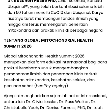
Dr. Kazunori Hosoe PhD,
Chief Scientist, Kaneka
Ubiquinol™, yang telah berkontribusi selama lebih
dari 50 tahun meneliti CoQ10 dan Ubiquinol. Karya
risetnya turut membangun fondasi ilmiah yang
hingga kini terus memengaruhi penelitian
mitokondria dan praktik klinis di berbagai negara.
TENTANG GLOBAL MITOCHONDRIAL HEALTH
SUMMIT 2026
Global Mitochondrial Health Summit 2026
merupakan platform edukasi internasional bagi para
praktisi kesehatan untuk mengembangkan
pemahaman ilmiah dan penerapan klinis terkait
kesehatan mitokondria, kesehatan seluler, dan
penuaan sehat (
healthy ageing
).
Ajang ini menghadirkan sejumlah pakar internasional,
antara lain Dr. Olivia Lesslar, Dr. Ross Walker, Dr.
Christabelle Yeoh, Dr. Denise Furness, PhD, Dr. Leah