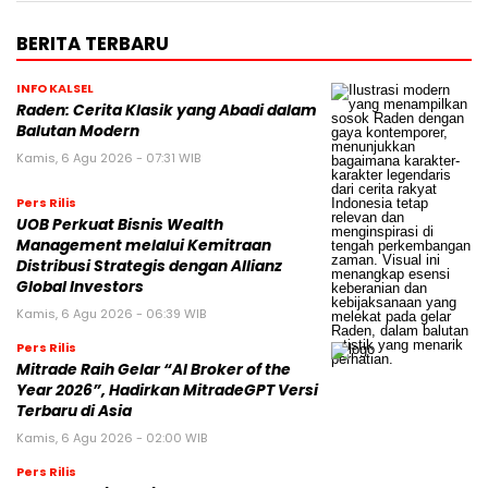
BERITA TERBARU
INFO KALSEL
Raden: Cerita Klasik yang Abadi dalam
Balutan Modern
Kamis, 6 Agu 2026 - 07:31 WIB
Pers Rilis
UOB Perkuat Bisnis Wealth
Management melalui Kemitraan
Distribusi Strategis dengan Allianz
Global Investors
Kamis, 6 Agu 2026 - 06:39 WIB
Pers Rilis
Mitrade Raih Gelar “AI Broker of the
Year 2026”, Hadirkan MitradeGPT Versi
Terbaru di Asia
Kamis, 6 Agu 2026 - 02:00 WIB
Pers Rilis