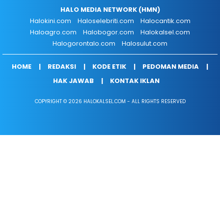
HALO MEDIA NETWORK (HMN)
Halokini.com
Haloselebriti.com
Halocantik.com
Haloagro.com
Halobogor.com
Halokalsel.com
Halogorontalo.com
Halosulut.com
HOME
REDAKSI
KODE ETIK
PEDOMAN MEDIA
HAK JAWAB
KONTAK IKLAN
COPYRIGHT © 2026 HALOKALSEL.COM - ALL RIGHTS RESERVED