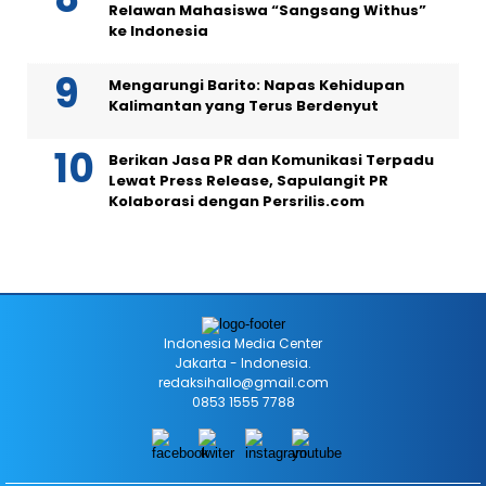
Relawan Mahasiswa “Sangsang Withus”
ke Indonesia
Mengarungi Barito: Napas Kehidupan
Kalimantan yang Terus Berdenyut
Berikan Jasa PR dan Komunikasi Terpadu
Lewat Press Release, Sapulangit PR
Kolaborasi dengan Persrilis.com
Indonesia Media Center
Jakarta - Indonesia.
redaksihallo@gmail.com
0853 1555 7788