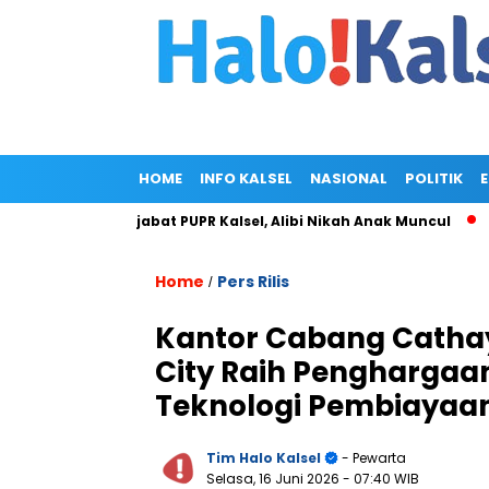
HOME
INFO KALSEL
NASIONAL
POLITIK
i Rumah Pejabat PUPR Kalsel, Alibi Nikah Anak Muncul
Prabow
Home
Pers Rilis
/
Kantor Cabang Cathay
City Raih Penghargaan
Teknologi Pembiayaa
Tim Halo Kalsel
- Pewarta
Selasa, 16 Juni 2026
- 07:40 WIB