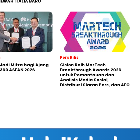
MEWAH ITALIA BARU
s
Pers Rilis
Jadi Mitra bagi Ajang
Cision Raih MarTech
360 ASEAN 2026
Breakthrough Awards 2026
untuk Pemantauan dan
Analisis Media Sosial,
Distribusi Siaran Pers, dan AEO