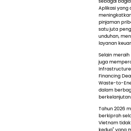
sebagai bagian
Aplikasi yang
meningkatka
pinjaman priba
satu juta peng
unduhan, men
layanan keuan
Selain meraih
juga memperol
Infrastructure
Financing Dea
Waste-to-Ene
dalam berbag
berkelanjutan
Tahun 2026 m
berkiprah sel
Vietnam tidak
kedua" yang 