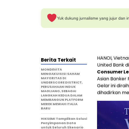
Yuk dukung jurnalisme yang jujur dan in
HANOI, Vietn
Berita Terkait
United Bank d
MONDEVITA
Consumer Le
MENGAKUISISI SAHAM
Asian Banker 
MAYORITAS DI
UNDERSCORE DISTRICT,
Gelar ini dira
PERUSAHAAN INDUK
MAGLIANO, SEBAGAI
dihadirkan me
LANGKAH KEDUA DALAM
MEMBANGUN PLATFORM
MEREK MEWAH ITALIA
BARU
HIKSEMI Tampilkan Solusi
Penyimpanan Data
untuk Seluruh Skenario