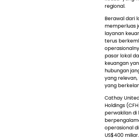
regional.
Berawal dari 
memperluas ja
layanan keua
terus berkem
operasionaln
pasar lokal da
keuangan yan
hubungan jan
yang relevan,
yang berkelan
Cathay Unite
Holdings (CFH
perwakilan di 
berpengalaman
operasional di
US$400 miliar.