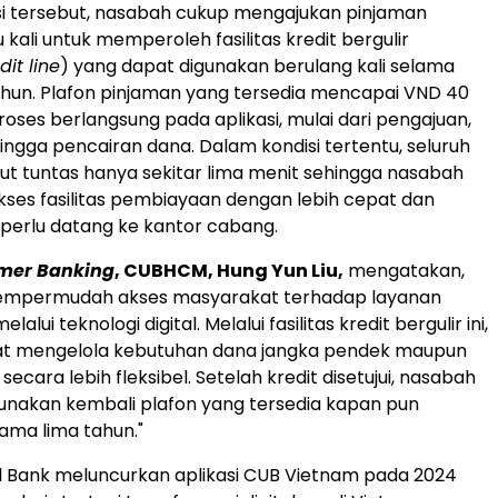
asi tersebut, nasabah cukup mengajukan pinjaman
kali untuk memperoleh fasilitas kredit bergulir
dit line
) yang dapat digunakan berulang kali selama
ahun. Plafon pinjaman yang tersedia mencapai VND 40
proses berlangsung pada aplikasi, mulai dari pengajuan,
hingga pencairan dana. Dalam kondisi tertentu, seluruh
ut tuntas hanya sekitar lima menit sehingga nasabah
es fasilitas pembiayaan dengan lebih cepat dan
 perlu datang ke kantor cabang.
mer Banking
, CUBHCM, Hung Yun Liu,
mengatakan,
mempermudah akses masyarakat terhadap layanan
lui teknologi digital. Melalui fasilitas kredit bergulir ini,
t mengelola kebutuhan dana jangka pendek maupun
secara lebih fleksibel. Setelah kredit disetujui, nasabah
nakan kembali plafon yang tersedia kapan pun
lama lima tahun."
d Bank meluncurkan aplikasi CUB Vietnam pada 2024