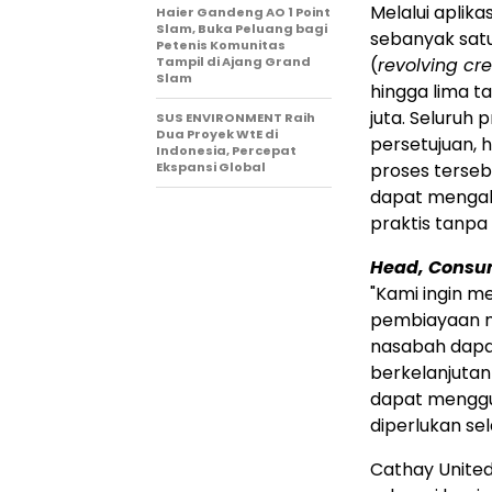
Melalui aplik
Haier Gandeng AO 1 Point
Slam, Buka Peluang bagi
sebanyak satu 
Petenis Komunitas
Tampil di Ajang Grand
(
revolving cre
Slam
hingga lima t
juta. Seluruh 
SUS ENVIRONMENT Raih
Dua Proyek WtE di
persetujuan, 
Indonesia, Percepat
Ekspansi Global
proses terseb
dapat mengaks
praktis tanpa
Head, Consu
"Kami ingin 
pembiayaan mela
nasabah dapa
berkelanjutan 
dapat menggu
diperlukan se
Cathay Unite