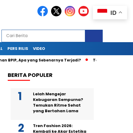
ID
AL
PERS RILIS
VIDEO
, Apa yang Sebenarnya Terjadi?
Teka-Teki Kematian Juwit
BERITA POPULER
Lelah Mengejar
Kebugaran Sempurna?
Temukan Ritme Sehat
yang Bertahan Lama
Tren Fashion 2026:
Kembali ke Akar Estetika