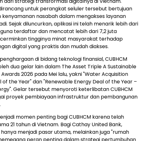
 dari strategi transformasi digitalnya di Vietnam.
 dirancang untuk perangkat seluler tersebut bertujuan
n kenyamanan nasabah dalam mengakses layanan
di. Sejak diluncurkan, aplikasi ini telah menarik lebih dari
guna terdaftar dan mencatat lebih dari 7,2 juta
cerminkan tingginya minat masyarakat terhadap
gan digital yang praktis dan mudah diakses.
 penghargaan di bidang teknologi finansial, CUBHCM
eh dua gelar lain dalam The Asset Triple A Sustainable
 Awards 2026 pada Mei lalu, yakni "Water Acquisition
l of the Year" dan "Renewable Energy Deal of the Year –
rgy". Gelar tersebut menyoroti keterlibatan CUBHCM
ai proyek pembiayaan infrastruktur dan pembangunan
.
enjadi momen penting bagi CUBHCM karena telah
ama 21 tahun di Vietnam. Bagi Cathay United Bank,
 hanya menjadi pasar utama, melainkan juga "rumah
memegang peran penting dalam strategi pertumbuhan