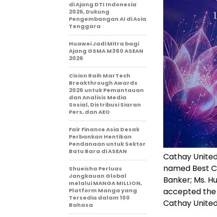
di Ajang DTI Indonesia
2026, Dukung
Pengembangan AI di Asia
Tenggara
Huawei Jadi Mitra bagi
Ajang GSMA M360 ASEAN
2026
Cision Raih MarTech
Breakthrough Awards
2026 untuk Pemantauan
dan Analisis Media
Sosial, Distribusi Siaran
Pers, dan AEO
Fair Finance Asia Desak
Perbankan Hentikan
Pendanaan untuk Sektor
Batu Bara di ASEAN
Cathay United
named Best C
Shueisha Perluas
Jangkauan Global
Banker; Ms. H
melalui MANGA MILLION,
accepted the 
Platform Manga yang
Tersedia dalam 100
Cathay Unite
Bahasa