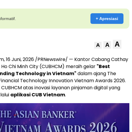
formatif.
+ Apresiasi
A
A
A
am
,
16 Juni, 2026
/PRNewswire/ — Kantor Cabang Cathay
i Ho Chi Minh City (CUBHCM) meraih gelar
"Best
nding Technology in Vietnam"
dalam ajang The
Financial Technology Innovation Vietnam Awards 2026.
ih CUBHCM atas inovasi layanan pinjaman digital yang
lalui
aplikasi CUB Vietnam
.