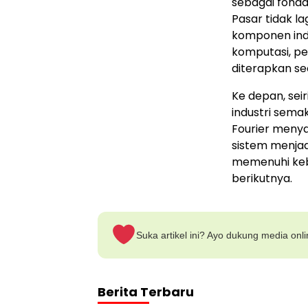
sebagai fonda
Pasar tidak 
komponen indi
komputasi, pe
diterapkan se
Ke depan, sei
industri sema
Fourier menya
sistem menjad
memenuhi keb
berikutnya.
Suka artikel ini? Ayo dukung media onl
Berita Terbaru