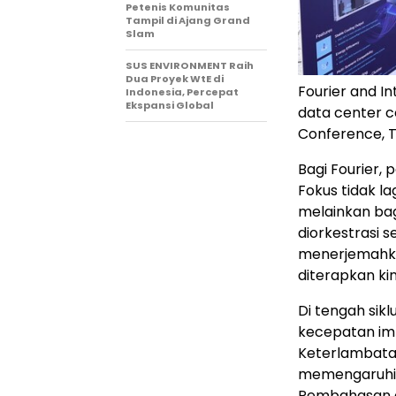
Petenis Komunitas
Tampil di Ajang Grand
Slam
SUS ENVIRONMENT Raih
Dua Proyek WtE di
Fourier and In
Indonesia, Percepat
Ekspansi Global
data center c
Conference, T
Bagi Fourier,
Fokus tidak l
melainkan bag
diorkestrasi 
menerjemahkan
diterapkan ki
Di tengah sik
kecepatan imp
Keterlambatan 
memengaruhi 
Pembahasan d