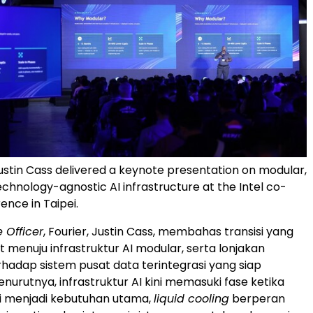
ustin Cass delivered a keynote presentation on modular,
technology-agnostic AI infrastructure at the Intel co-
ence in Taipei.
 Officer
, Fourier, Justin Cass, membahas transisi yang
 menuju infrastruktur AI modular, serta lonjakan
hadap sistem pusat data terintegrasi yang siap
nurutnya, infrastruktur AI kini memasuki fase ketika
gi menjadi kebutuhan utama,
liquid cooling
berperan