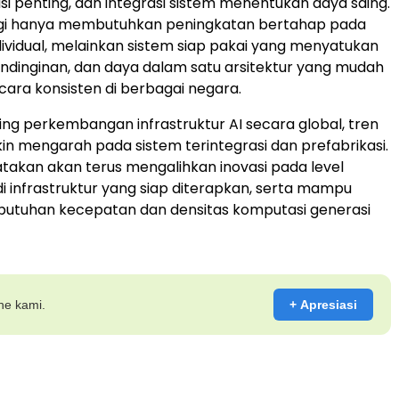
si penting, dan integrasi sistem menentukan daya saing.
lagi hanya membutuhkan peningkatan bertahap pada
vidual, melainkan sistem siap pakai yang menyatukan
ndinginan, dan daya dalam satu arsitektur yang mudah
cara konsisten di berbagai negara.
ring perkembangan infrastruktur AI secara global, tren
kin mengarah pada sistem terintegrasi dan prefabrikasi.
takan akan terus mengalihkan inovasi pada level
i infrastruktur yang siap diterapkan, serta mampu
utuhan kecepatan dan densitas komputasi generasi
ine kami.
+ Apresiasi