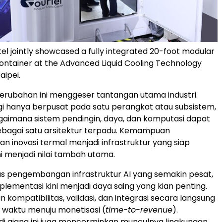
tel jointly showcased a fully integrated 20-foot modular
ontainer at the Advanced Liquid Cooling Technology
aipei.
 perubahan ini menggeser tantangan utama industri.
agi hanya berpusat pada satu perangkat atau subsistem,
aimana sistem pendingin, daya, dan komputasi dapat
sebagai satu arsitektur terpadu. Kemampuan
 inovasi termal menjadi infrastruktur yang siap
ni menjadi nilai tambah utama.
lus pengembangan infrastruktur AI yang semakin pesat,
lementasi kini menjadi daya saing yang kian penting.
kompatibilitas, validasi, dan integrasi secara langsung
waktu menuju monetisasi (
time-to-revenue
).
i ajang ini juga mencerminkan munculnya lingkungan