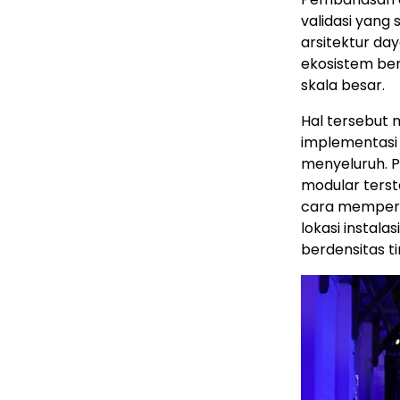
validasi yang 
arsitektur da
ekosistem be
skala besar.
Hal tersebut
implementasi 
menyeluruh. Pr
modular terst
cara memperc
lokasi instal
berdensitas ti