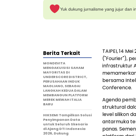
Yuk dukung jurnalisme yang jujur dan in
TAIPEI, 14 Mei
Berita Terkait
("Fourier"), 
MONDEVITA
infrastruktur 
MENGAKUISISI SAHAM
memamerkan a
MAYORITAS DI
UNDERSCORE DISTRICT,
bersama Intel
PERUSAHAAN INDUK
MAGLIANO, SEBAGAI
Conference.
LANGKAH KEDUA DALAM
MEMBANGUN PLATFORM
Agenda pemba
MEREK MEWAH ITALIA
BARU
struktural dal
level silikon
HIKSEMI Tampilkan Solusi
Penyimpanan Data
antarmuka te
untuk Seluruh Skenario
panas. Sement
di Ajang DTI Indonesia
2026, Dukung