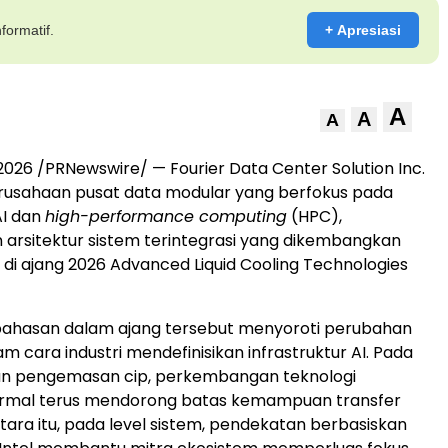
formatif.
+ Apresiasi
A
A
A
 2026 /PRNewswire/ — Fourier Data Center Solution Inc.
perusahaan pusat data modular yang berfokus pada
AI dan
high-performance computing
(HPC),
rsitektur sistem terintegrasi yang dikembangkan
 di ajang 2026 Advanced Liquid Cooling Technologies
hasan dalam ajang tersebut menyoroti perubahan
am cara industri mendefinisikan infrastruktur AI. Pada
 dan pengemasan cip, perkembangan teknologi
rmal terus mendorong batas kemampuan transfer
ara itu, pada level sistem, pendekatan berbasiskan