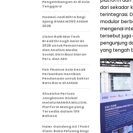
platform dari
Pengembangan AI di Asia
Tenggara
dari sekadar 
terintegrasi. 
Huawei Jadi Mitra bagi
modular berb
Ajang GSMA M360 ASEAN
2026
mengenai inte
tersebut juga
Cision Raih MarTech
Breakthrough Awards
pengunjung dap
2026 untuk Pemantauan
yang tengah b
dan Analisis Media
Sosial, Distribusi Siaran
Pers, dan AEO
Fair Finance Asia Desak
Perbankan Hentikan
Pendanaan untuk Sektor
Batu Bara di ASEAN
Shueisha Perluas
Jangkauan Global
melalui MANGA MILLION,
Platform Manga yang
Tersedia dalam 100
Bahasa
Haier Gandeng AO 1 Point
Slam, Buka Peluang bagi