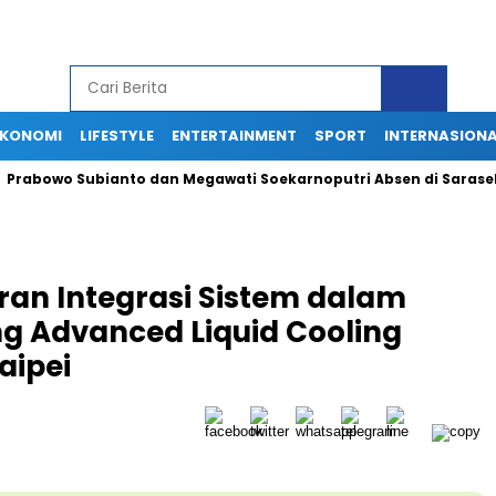
EKONOMI
LIFESTYLE
ENTERTAINMENT
SPORT
INTERNASION
o Subianto dan Megawati Soekarnoputri Absen di Sarasehan BPIP
ran Integrasi Sistem dalam
ang Advanced Liquid Cooling
aipei