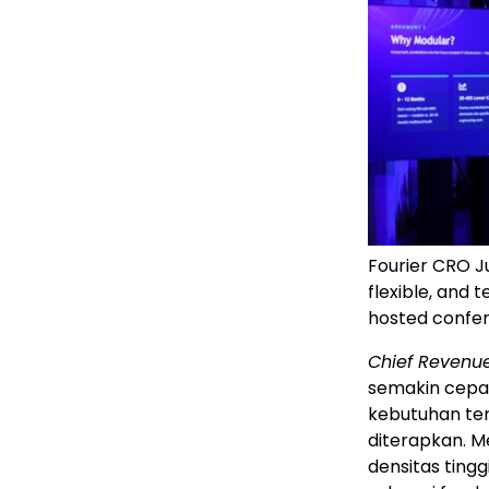
Fourier CRO J
flexible, and 
hosted confer
Chief Revenue
semakin cepat
kebutuhan ter
diterapkan. Me
densitas ting