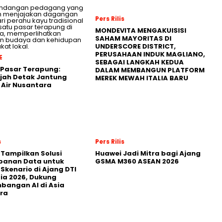
Pers Rilis
MONDEVITA MENGAKUISISI
SAHAM MAYORITAS DI
UNDERSCORE DISTRICT,
PERUSAHAAN INDUK MAGLIANO,
E
SEBAGAI LANGKAH KEDUA
Pasar Terapung:
DALAM MEMBANGUN PLATFORM
jah Detak Jantung
MEREK MEWAH ITALIA BARU
Air Nusantara
s
Pers Rilis
 Tampilkan Solusi
Huawei Jadi Mitra bagi Ajang
panan Data untuk
GSMA M360 ASEAN 2026
 Skenario di Ajang DTI
ia 2026, Dukung
angan AI di Asia
ra