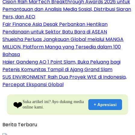
Cision Raih MarTech Breakthrough Awards 2026 untuk
Pemantauan dan Analisis Media Sosial, Distribusi Siaran
Pers, dan AEO
Fair Finance Asia Desak Perbankan Hentikan
Pendanaan untuk Sektor Batu Bara di ASEAN
Shueisha Perluas Jangkauan Global melalui MANGA
MILLION, Platform Manga yang Tersedia dalam 100
Bahasa
Haier Gandeng AO 1 Point Slam, Buka Peluang bagi
Petenis Komunitas Tampil di Ajang Grand Slam
SUS ENVIRONMENT Raih Dua Proyek WtE di Indonesia,
Percepat Ekspansi Global
❤️
Suka artikel ini? Ayo dukung media
+ Apresiasi
online kami.
Berita Terbaru