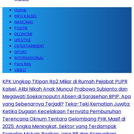
Home
INFO KALSEL
NASIONAL
POLITIK
EKONOMI
LIFESTYLE
ENTERTAINMENT
SPORT
INTERNASIONAL
Pers Rilis
VIDEO
KPK Ungkap Titipan Rp2 Miliar di Rumah Pejabat PUPR
Kalsel, Alibi Nikah Anak Muncul
Prabowo Subianto dan
Megawati Soekarnoputri Absen di Sarasehan BPIP, Apa
yang Sebenarnya Terjadi?
Teka-Teki Kematian Juwita:
Ketika Dugaan Kecelakaan Ternyata Pembunuhan
Terencana Oknum Tentara
Gelombang PHK Masif di
2025: Angka Meningkat, Sektor yang Terdampak
Semakin Meluas
Berikan Jasa PR dan Komunikasi