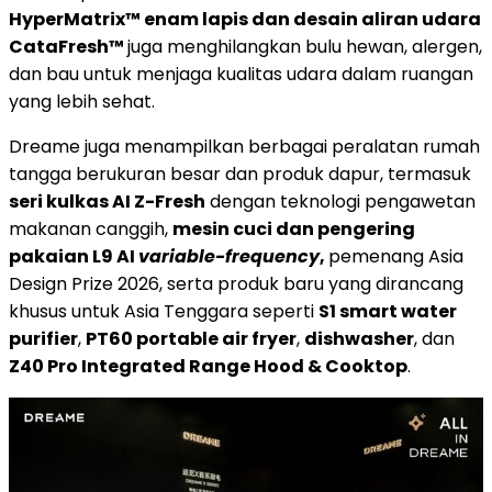
HyperMatrix™ enam lapis dan desain aliran udara
CataFresh™
juga menghilangkan bulu hewan, alergen,
dan bau untuk menjaga kualitas udara dalam ruangan
yang lebih sehat.
Dreame juga menampilkan berbagai peralatan rumah
tangga berukuran besar dan produk dapur, termasuk
seri kulkas AI Z-Fresh
dengan teknologi pengawetan
makanan canggih,
mesin cuci dan pengering
pakaian L9 AI
variable-frequency
,
pemenang Asia
Design Prize 2026, serta produk baru yang dirancang
khusus untuk Asia Tenggara seperti
S1 smart water
purifier
,
PT60 portable air fryer
,
dishwasher
, dan
Z40 Pro Integrated Range Hood & Cooktop
.