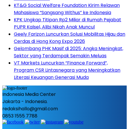
KT&G Social Welfare Foundation Kirim Relawan
Mahasiswa “Sangsang Withus” ke Indonesia
KPK Ungkap Titipan Rp2 Miliar di Rumah Pejabat
PUPR Kalsel, Alibi Nikah Anak Muncul
Geely Farizon Luncurkan Solusi Mobilitas Hijau dan
Cerdas di Hong Kong Expo 2026
Gelombang PHK Masif di 2025: Angka Meningkat,
Sektor yang Terdampak Semakin Meluas
VT Markets Luncurkan “Finance Forward”,
Program CSR Lintasnegara yang Meningkatkan
Literasi Keuangan Generasi Muda
Indonesia Media Center
Jakarta - Indonesia.
redaksihallo@gmail.com
0853 1555 7788