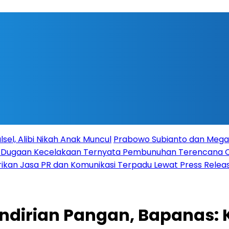
sel, Alibi Nikah Anak Muncul
Prabowo Subianto dan Megaw
ka Dugaan Kecelakaan Ternyata Pembunuhan Terencana
rikan Jasa PR dan Komunikasi Terpadu Lewat Press Release
dirian Pangan, Bapanas: