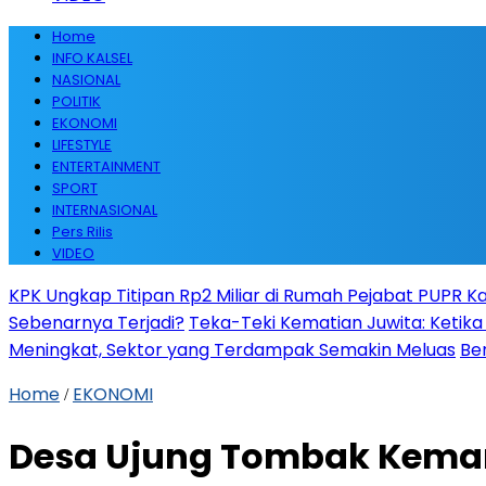
Home
INFO KALSEL
NASIONAL
POLITIK
EKONOMI
LIFESTYLE
ENTERTAINMENT
SPORT
INTERNASIONAL
Pers Rilis
VIDEO
KPK Ungkap Titipan Rp2 Miliar di Rumah Pejabat PUPR Kal
Sebenarnya Terjadi?
Teka-Teki Kematian Juwita: Keti
Meningkat, Sektor yang Terdampak Semakin Meluas
Be
Home
EKONOMI
/
Desa Ujung Tombak Keman