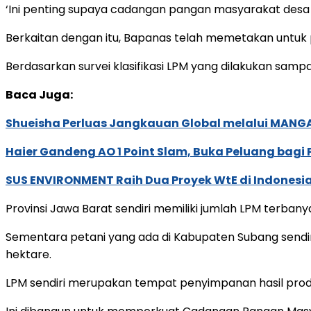
‘Ini penting supaya cadangan pangan masyarakat desa se
Berkaitan dengan itu, Bapanas telah memetakan unt
Berdasarkan survei klasifikasi LPM yang dilakukan sampa
Baca Juga:
Shueisha Perluas Jangkauan Global melalui MANGA
Haier Gandeng AO 1 Point Slam, Buka Peluang bagi
SUS ENVIRONMENT Raih Dua Proyek WtE di Indonesia
Provinsi Jawa Barat sendiri memiliki jumlah LPM terban
Sementara petani yang ada di Kabupaten Subang sendiri
hektare.
LPM sendiri merupakan tempat penyimpanan hasil produk