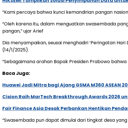
HIKSEMI Tampilkan Solusi Penyimpanan Data untuk 
“Kami percaya bahwa kunci kemandirian pangan nasional
“Oleh karena itu, dalam menguatkan swasembada panga
pangan,” ujar Arief
Dia menyampaikan, seusai menghadiri ‘Peringatan Hari D
(14/1/2025).
“Sebagaimana arahan Bapak Presiden Prabowo bahwa 
Baca Juga:
Huawei Jadi Mitra bagi Ajang GSMA M360 ASEAN 2
Cision Raih MarTech Breakthrough Awards 2026 untu
Fair Finance Asia Desak Perbankan Hentikan Penda
“Swasembada pun dapat dimulai dari tingkat desa yan