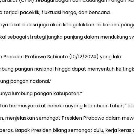
arakat (CPM) sebagai bagian dari Cadangan Pangan Nas
erjadi paceklik, fluktuasi harga, dan bencana.
lokal di desa juga akan kita galakkan. Ini karena panga
al sebagai strategi jangka panjang dalam mendukung s
 Presiden Prabowo Subianto (10/12/2024) yang lalu.
bung pangan nasional hingga dapat menyentuh ke tingk
ung pangan nasional.’
s punya lumbung pangan kabupaten.”
ifan bermasyarakat nenek moyang kita ribuan tahun,” tit
Hasan, menjelaskan semangat Presiden Prabowo dalam m
r beras. Bapak Presiden bilang semangat dulu, kerja keras d