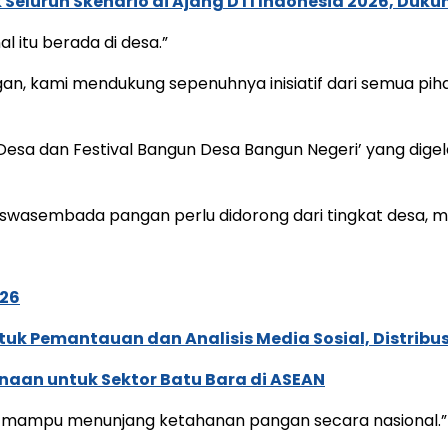
Seluruh Skenario di Ajang DTI Indonesia 2026, Duk
 itu berada di desa.”
n, kami mendukung sepenuhnya inisiatif dari semua pih
esa dan Festival Bangun Desa Bangun Negeri’ yang digela
swasembada pangan perlu didorong dari tingkat desa,
026
k Pemantauan dan Analisis Media Sosial, Distribusi
naan untuk Sektor Batu Bara di ASEAN
g mampu menunjang ketahanan pangan secara nasional.”