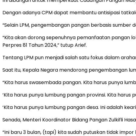
Ini dibangun untuk memperkuat Cadangan Pangan Masy
Dengan adanya CPM dapat membantu antisipasi tatkala t
“Selain LPM, pengembangan pangan berbasis sumber daya 
“Kita akan dorong sepenuhnya pemanfaatan pangan lok
Perpres 81 Tahun 2024,” tutup Arief.
Tentang LPM pun menjadi salah satu fokus dalam arahan
Saat itu, Kepala Negara mendorong pengembangan lum
“Kita harus swasembada pangan. Kita harus punya lumb
‘Kita harus punya lumbung pangan provinsi. Kita haru
‘Kita harus punya lumbung pangan desa. Ini adalah kear
Senada, Menteri Koordinator Bidang Pangan Zulkifli 
“Ini baru 3 bulan, (tapi) kita sudah putuskan tidak impo