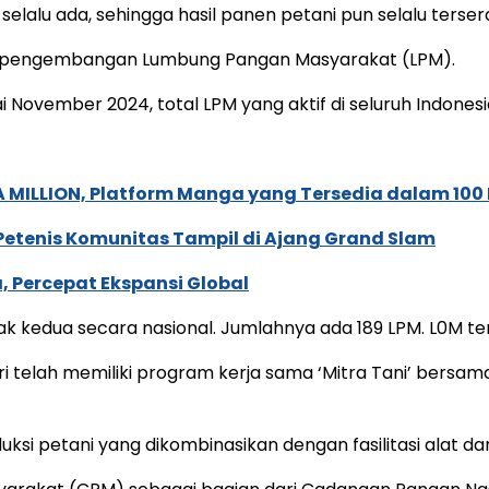
lalu ada, sehingga hasil panen petani pun selalu tersera
uk pengembangan Lumbung Pangan Masyarakat (LPM).
i November 2024, total LPM yang aktif di seluruh Indones
 MILLION, Platform Manga yang Tersedia dalam 100
 Petenis Komunitas Tampil di Ajang Grand Slam
, Percepat Ekspansi Global
yak kedua secara nasional. Jumlahnya ada 189 LPM. L0M t
 telah memiliki program kerja sama ‘Mitra Tani’ bersa
si petani yang dikombinasikan dengan fasilitasi alat d