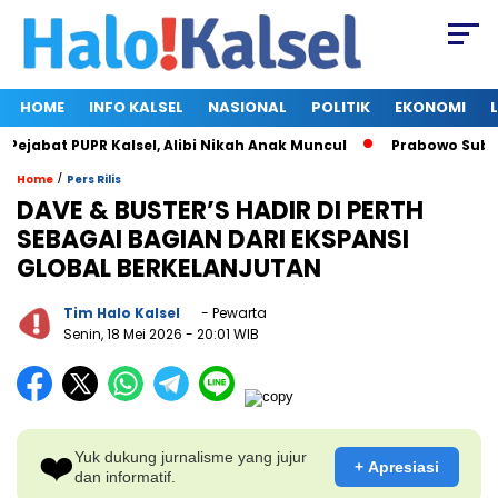
HOME
INFO KALSEL
NASIONAL
POLITIK
EKONOMI
abat PUPR Kalsel, Alibi Nikah Anak Muncul
Prabowo Subianto
/
Home
Pers Rilis
DAVE & BUSTER’S HADIR DI PERTH
SEBAGAI BAGIAN DARI EKSPANSI
GLOBAL BERKELANJUTAN
Tim Halo Kalsel
- Pewarta
Senin, 18 Mei 2026
- 20:01 WIB
❤️
Yuk dukung jurnalisme yang jujur
+ Apresiasi
dan informatif.