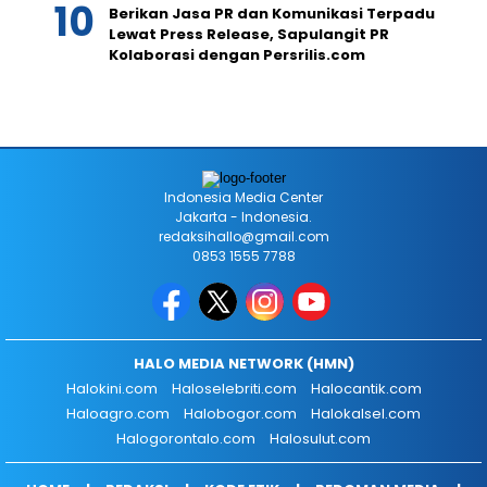
Berikan Jasa PR dan Komunikasi Terpadu
Lewat Press Release, Sapulangit PR
Kolaborasi dengan Persrilis.com
Indonesia Media Center
Jakarta - Indonesia.
redaksihallo@gmail.com
0853 1555 7788
HALO MEDIA NETWORK (HMN)
Halokini.com
Haloselebriti.com
Halocantik.com
Haloagro.com
Halobogor.com
Halokalsel.com
Halogorontalo.com
Halosulut.com