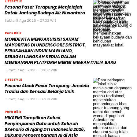
LIFESTYLE
Pesona Pasar Terapung: Menjelajah
Detak Jantung Budaya Air Nusantara
Sabtu, 8 Agu 2026 - 07:02 WIB
Pers Rilis
MONDEVITA MENGAKUISISI SAHAM
MAYORITAS DI UNDERSCORE DISTRICT,
PERUSAHAAN INDUK MAGLIANO,
SEBAGAI LANGKAH KEDUA DALAM
MEMBANGUN PLATFORM MEREK MEWAH ITALIA BARU
Jumat, 7 Agu 2026 - 09:32 WIB
LIFESTYLE
Pesona Abadi Pasar Terapung: Jendela
Tradisi dan Sensasi Belanja Unik
Jumat, 7 Agu 2026 - 07:09 WIB
Pers Rilis
HIKSEMI Tampilkan Solusi
Penyimpanan Data untuk Seluruh
Skenario di Ajang DTI Indonesia 2026,
Dukung Pengembangan AI di Asia