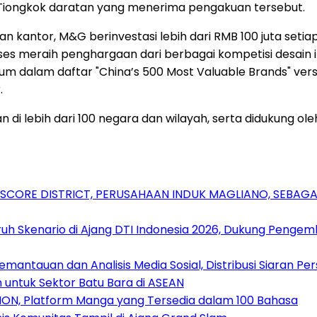
 Tiongkok daratan yang menerima pengakuan tersebut.
 dan kantor, M&G berinvestasi lebih dari RMB 100 juta set
ses meraih penghargaan dari berbagai kompetisi desain i
ntum dalam daftar "China’s 500 Most Valuable Brands" ve
.
 di lebih dari 100 negara dan wilayah, serta didukung ole
RSCORE DISTRICT, PERUSAHAAN INDUK MAGLIANO, SEBA
uh Skenario di Ajang DTI Indonesia 2026, Dukung Pengem
antauan dan Analisis Media Sosial, Distribusi Siaran Per
 untuk Sektor Batu Bara di ASEAN
ION, Platform Manga yang Tersedia dalam 100 Bahasa