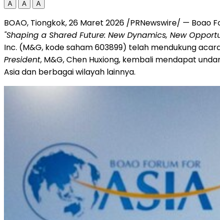
A
A
A
BOAO, Tiongkok, 26 Maret 2026 /PRNewswire/ — Boao Fo
"Shaping a Shared Future: New Dynamics, New Opportu
Inc. (M&G, kode saham 603899) telah mendukung acara in
President
, M&G, Chen Huxiong, kembali mendapat undan
Asia dan berbagai wilayah lainnya.