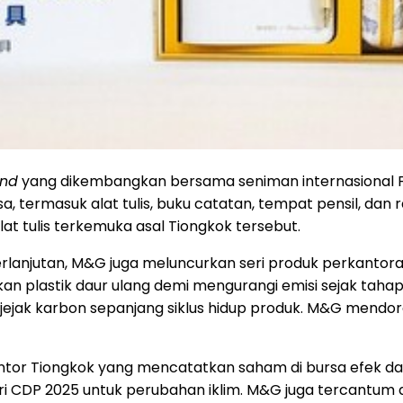
and
yang dikembangkan bersama seniman internasional F
termasuk alat tulis, buku catatan, tempat pensil, dan ra
at tulis terkemuka asal Tiongkok tersebut.
lanjutan, M&G juga meluncurkan seri produk perkantora
an plastik daur ulang demi mengurangi emisi sejak tahap 
ian jejak karbon sepanjang siklus hidup produk. M&G mendo
kantor Tiongkok yang mencatatkan saham di bursa efek 
ri CDP 2025 untuk perubahan iklim. M&G juga tercantum da