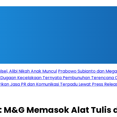
sel, Alibi Nikah Anak Muncul
Prabowo Subianto dan Megaw
ka Dugaan Kecelakaan Ternyata Pembunuhan Terencana
rikan Jasa PR dan Komunikasi Terpadu Lewat Press Release
: M&G Memasok Alat Tulis 