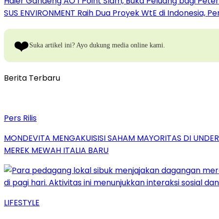
Haier Gandeng AO 1 Point Slam, Buka Peluang bagi Pete
SUS ENVIRONMENT Raih Dua Proyek WtE di Indonesia, Pe
❤️
Suka artikel ini? Ayo dukung media online kami.
Berita Terbaru
Pers Rilis
MONDEVITA MENGAKUISISI SAHAM MAYORITAS DI UNDE
MEREK MEWAH ITALIA BARU
LIFESTYLE