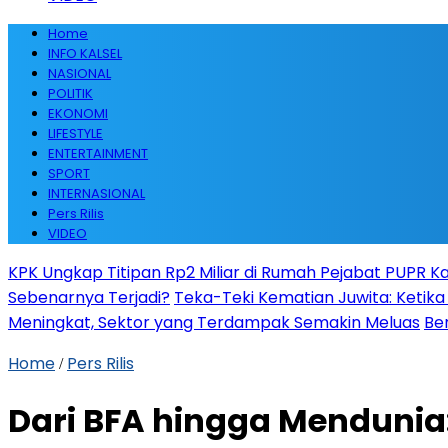
Home
INFO KALSEL
NASIONAL
POLITIK
EKONOMI
LIFESTYLE
ENTERTAINMENT
SPORT
INTERNASIONAL
Pers Rilis
VIDEO
KPK Ungkap Titipan Rp2 Miliar di Rumah Pejabat PUPR Kal
Sebenarnya Terjadi?
Teka-Teki Kematian Juwita: Keti
Meningkat, Sektor yang Terdampak Semakin Meluas
Be
Home
Pers Rilis
/
Dari BFA hingga Mendunia