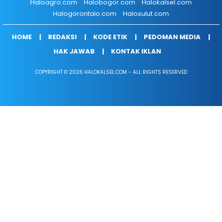
Haloagro.com
Halobogor.com
Halokalsel.com
Halogorontalo.com
Halosulut.com
HOME
REDAKSI
KODE ETIK
PEDOMAN MEDIA
HAK JAWAB
KONTAK IKLAN
COPYRIGHT © 2026 HALOKALSEL.COM - ALL RIGHTS RESERVED