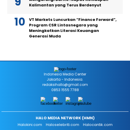
Kalimantan yang Terus Berdenyut
VT Markets Luncurkan “Finance Forward”,
Program CSR Lintasnegara yang
Meningkatkan Literasi Keuangan
Generasi Muda
Indonesia Media Center
Jakarta - Indonesia.
redaksihallo@gmail.com
0853 1555 7788
HALO MEDIA NETWORK (HMN)
Halokini.com
Haloselebriti.com
Halocantik.com