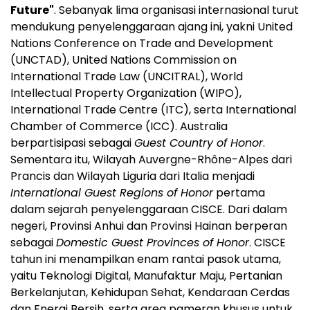
Future"
. Sebanyak lima organisasi internasional turut
mendukung penyelenggaraan ajang ini, yakni United
Nations Conference on Trade and Development
(UNCTAD), United Nations Commission on
International Trade Law (UNCITRAL), World
Intellectual Property Organization (WIPO),
International Trade Centre (ITC), serta International
Chamber of Commerce (ICC). Australia
berpartisipasi sebagai
Guest Country of Honor
.
Sementara itu, Wilayah Auvergne-Rhône-Alpes dari
Prancis dan Wilayah Liguria dari Italia menjadi
International Guest Regions of Honor
pertama
dalam sejarah penyelenggaraan CISCE. Dari dalam
negeri, Provinsi Anhui dan Provinsi Hainan berperan
sebagai
Domestic Guest Provinces of Honor
. CISCE
tahun ini menampilkan enam rantai pasok utama,
yaitu Teknologi Digital, Manufaktur Maju, Pertanian
Berkelanjutan, Kehidupan Sehat, Kendaraan Cerdas
dan Energi Bersih, serta area pameran khusus untuk