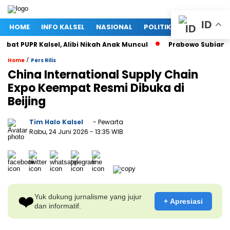
ID
HOME
INFO KALSEL
NASIONAL
POLITIK
EKONOMI
t PUPR Kalsel, Alibi Nikah Anak Muncul
Prabowo Subianto da
/
Home
Pers Rilis
China International Supply Chain
Expo Keempat Resmi Dibuka di
Beijing
Tim Halo Kalsel
- Pewarta
Rabu, 24 Juni 2026
- 13:35 WIB
❤️
Yuk dukung jurnalisme yang jujur
+ Apresiasi
dan informatif.