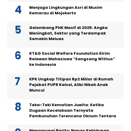
Menjaga Lingkungan Asri di Musim
Kemarau di Mojokerto
Gelombang PHK Masif di 2025: Angka
Meningkat, Sektor yang Terdampak
Semakin Meluas
KT&G Social Welfare Foundation Kirim
Relawan Mahasiswa “Sangsang Withus”
ke Indonesia
KPK Ungkap Titipan Rp2 Miliar di Rumah
Pejabat PUPR Kalsel, Alibi Nikah Anak
Muncul
Teka-Teki Kematian Juwita: Ketika
Dugaan Kecelakaan Ternyata
Pembunuhan Terencana Oknum Tentara
Mengarungi Barito: Napas Kehidupan