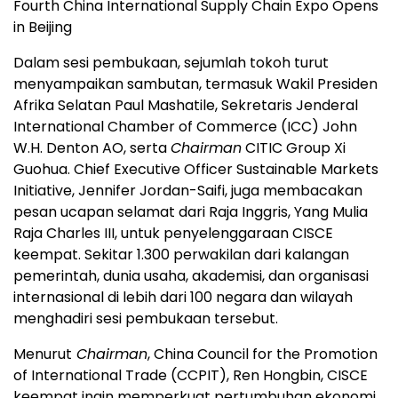
Fourth China International Supply Chain Expo Opens
in Beijing
Dalam sesi pembukaan, sejumlah tokoh turut
menyampaikan sambutan, termasuk Wakil Presiden
Afrika Selatan Paul Mashatile, Sekretaris Jenderal
International Chamber of Commerce (ICC) John
W.H. Denton AO, serta
Chairman
CITIC Group Xi
Guohua. Chief Executive Officer Sustainable Markets
Initiative, Jennifer Jordan-Saifi, juga membacakan
pesan ucapan selamat dari Raja Inggris, Yang Mulia
Raja Charles III, untuk penyelenggaraan CISCE
keempat. Sekitar 1.300 perwakilan dari kalangan
pemerintah, dunia usaha, akademisi, dan organisasi
internasional di lebih dari 100 negara dan wilayah
menghadiri sesi pembukaan tersebut.
Menurut
Chairman
, China Council for the Promotion
of International Trade (CCPIT), Ren Hongbin, CISCE
keempat ingin memperkuat pertumbuhan ekonomi