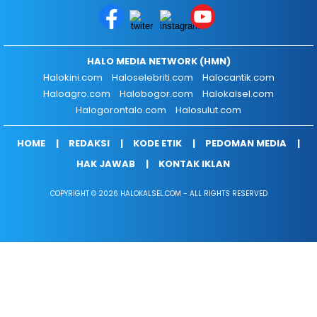
HALO MEDIA NETWORK (HMN)
Halokini.com
Haloselebriti.com
Halocantik.com
Haloagro.com
Halobogor.com
Halokalsel.com
Halogorontalo.com
Halosulut.com
HOME
REDAKSI
KODE ETIK
PEDOMAN MEDIA
HAK JAWAB
KONTAK IKLAN
COPYRIGHT © 2026 HALOKALSEL.COM - ALL RIGHTS RESERVED