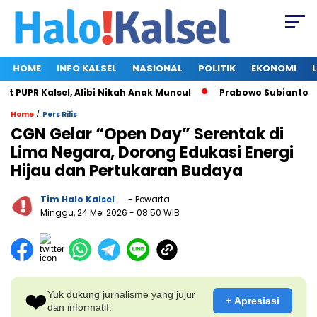
HOME
INFO KALSEL
NASIONAL
POLITIK
EKONOMI
UPR Kalsel, Alibi Nikah Anak Muncul
Prabowo Subianto dan M
/
Home
Pers Rilis
CGN Gelar “Open Day” Serentak di
Lima Negara, Dorong Edukasi Energi
Hijau dan Pertukaran Budaya
Tim Halo Kalsel
- Pewarta
Minggu, 24 Mei 2026
- 08:50 WIB
❤️
Yuk dukung jurnalisme yang jujur
+ Apresiasi
dan informatif.