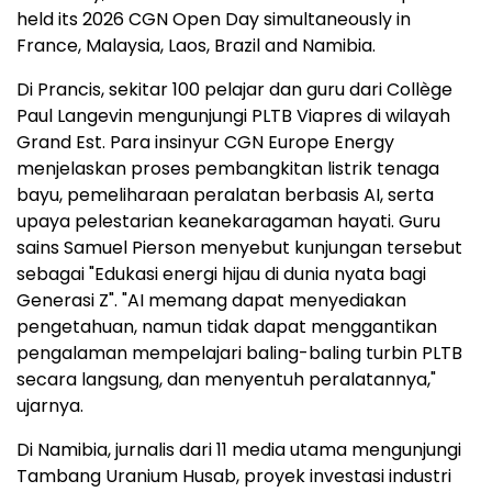
held its 2026 CGN Open Day simultaneously in
France, Malaysia, Laos, Brazil and Namibia.
Di Prancis, sekitar 100 pelajar dan guru dari Collège
Paul Langevin mengunjungi PLTB Viapres di wilayah
Grand Est. Para insinyur CGN Europe Energy
menjelaskan proses pembangkitan listrik tenaga
bayu, pemeliharaan peralatan berbasis AI, serta
upaya pelestarian keanekaragaman hayati. Guru
sains Samuel Pierson menyebut kunjungan tersebut
sebagai "Edukasi energi hijau di dunia nyata bagi
Generasi Z". "AI memang dapat menyediakan
pengetahuan, namun tidak dapat menggantikan
pengalaman mempelajari baling-baling turbin PLTB
secara langsung, dan menyentuh peralatannya,"
ujarnya.
Di Namibia, jurnalis dari 11 media utama mengunjungi
Tambang Uranium Husab, proyek investasi industri