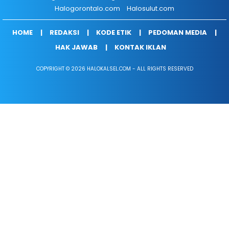
Halogorontalo.com
Halosulut.com
HOME
REDAKSI
KODE ETIK
PEDOMAN MEDIA
HAK JAWAB
KONTAK IKLAN
COPYRIGHT © 2026 HALOKALSEL.COM - ALL RIGHTS RESERVED