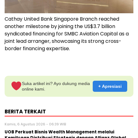
Cathay United Bank Singapore Branch reached
another milestone by joining the US$3.7 billion
syndicated financing for SMBC Aviation Capital as a
joint lead arranger, showcasing its strong cross-
border financing expertise.
Suka artikel ini? Ayo dukung media
+ Apresiasi
online kami.
BERITA TERKAIT
Kamis, 6 Agustus 2026 - 06:39 WIB
UOB Perkuat Bisnis Wealth Management melalui
Kemitraan Distribusi Strategis dengan Allianz Global