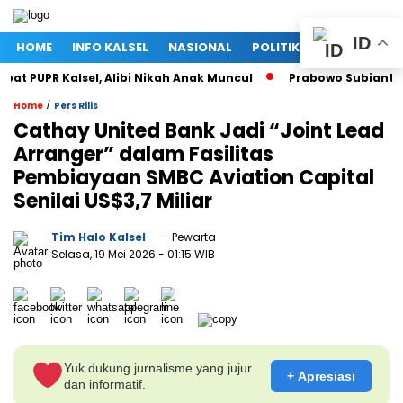
ID
HOME
INFO KALSEL
NASIONAL
POLITIK
EKONOMI
 PUPR Kalsel, Alibi Nikah Anak Muncul
Prabowo Subianto dan
/
Home
Pers Rilis
Cathay United Bank Jadi “Joint Lead
Arranger” dalam Fasilitas
Pembiayaan SMBC Aviation Capital
Senilai US$3,7 Miliar
Tim Halo Kalsel
- Pewarta
Selasa, 19 Mei 2026
- 01:15 WIB
Yuk dukung jurnalisme yang jujur
+ Apresiasi
dan informatif.