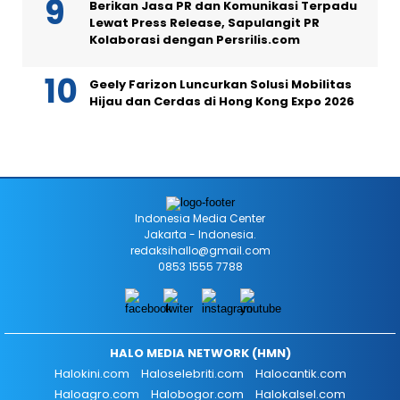
Berikan Jasa PR dan Komunikasi Terpadu
Lewat Press Release, Sapulangit PR
Kolaborasi dengan Persrilis.com
Geely Farizon Luncurkan Solusi Mobilitas
Hijau dan Cerdas di Hong Kong Expo 2026
Indonesia Media Center
Jakarta - Indonesia.
redaksihallo@gmail.com
0853 1555 7788
HALO MEDIA NETWORK (HMN)
Halokini.com
Haloselebriti.com
Halocantik.com
Haloagro.com
Halobogor.com
Halokalsel.com