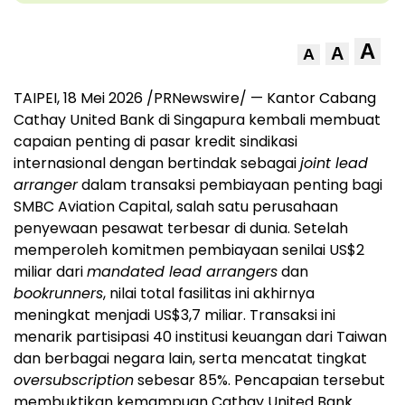
A
A
A
TAIPEI, 18 Mei 2026 /PRNewswire/ — Kantor Cabang
Cathay United Bank di Singapura kembali membuat
capaian penting di pasar kredit sindikasi
internasional dengan bertindak sebagai
joint lead
arranger
dalam transaksi pembiayaan penting bagi
SMBC Aviation Capital, salah satu perusahaan
penyewaan pesawat terbesar di dunia. Setelah
memperoleh komitmen pembiayaan senilai US$2
miliar dari
mandated lead arrangers
dan
bookrunners
, nilai total fasilitas ini akhirnya
meningkat menjadi US$3,7 miliar. Transaksi ini
menarik partisipasi 40 institusi keuangan dari Taiwan
dan berbagai negara lain, serta mencatat tingkat
oversubscription
sebesar 85%. Pencapaian tersebut
membuktikan kemampuan Cathay United Bank