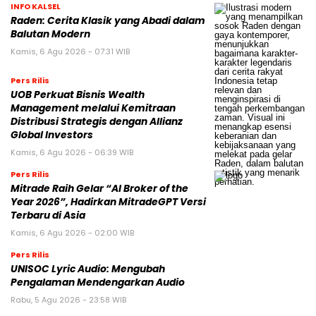
INFO KALSEL
Raden: Cerita Klasik yang Abadi dalam
Balutan Modern
Kamis, 6 Agu 2026 - 07:31 WIB
Pers Rilis
UOB Perkuat Bisnis Wealth
Management melalui Kemitraan
Distribusi Strategis dengan Allianz
Global Investors
Kamis, 6 Agu 2026 - 06:39 WIB
Pers Rilis
Mitrade Raih Gelar “AI Broker of the
Year 2026”, Hadirkan MitradeGPT Versi
Terbaru di Asia
Kamis, 6 Agu 2026 - 02:00 WIB
Pers Rilis
UNISOC Lyric Audio: Mengubah
Pengalaman Mendengarkan Audio
Rabu, 5 Agu 2026 - 23:58 WIB