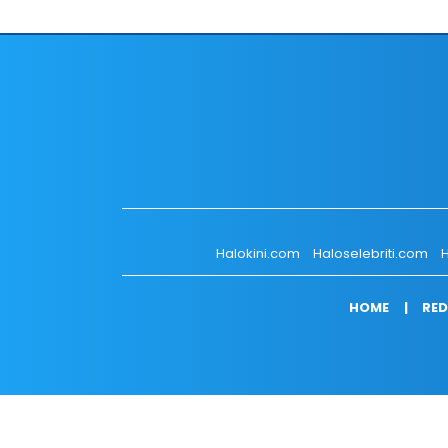
Halokini.com
Haloselebriti.com
H
HOME
RED