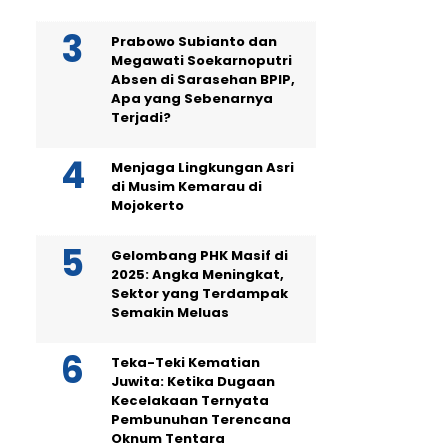
Prabowo Subianto dan
Megawati Soekarnoputri
Absen di Sarasehan BPIP,
Apa yang Sebenarnya
Terjadi?
Menjaga Lingkungan Asri
di Musim Kemarau di
Mojokerto
Gelombang PHK Masif di
2025: Angka Meningkat,
Sektor yang Terdampak
Semakin Meluas
Teka-Teki Kematian
Juwita: Ketika Dugaan
Kecelakaan Ternyata
Pembunuhan Terencana
Oknum Tentara