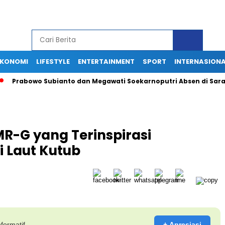
EKONOMI
LIFESTYLE
ENTERTAINMENT
SPORT
INTERNASION
bowo Subianto dan Megawati Soekarnoputri Absen di Sarasehan 
MR-G yang Terinspirasi
i Laut Kutub
formatif.
+ Apresiasi