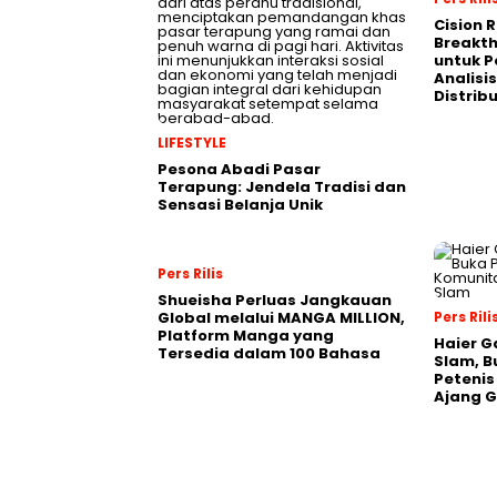
Cision 
Breakt
untuk 
Analisis
Distrib
LIFESTYLE
Pesona Abadi Pasar
Terapung: Jendela Tradisi dan
Sensasi Belanja Unik
Pers Rilis
Shueisha Perluas Jangkauan
Global melalui MANGA MILLION,
Pers Rili
Platform Manga yang
Haier G
Tersedia dalam 100 Bahasa
Slam, B
Petenis
Ajang 