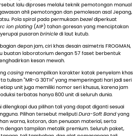
ebut lalu diproses melalui teknik pemotongan manual
gawasan ahli pemotongan dan pemolesan asal Jepang,
tsu. Pola spiral pada permukaan
bezel
diperkuat
rc ion plating
(AIP) tahan goresan yang menciptakan
yerupai pusaran
brinicle
di laut kutub.
 bagian depan jam, ciri khas desain asimetris FROGMAN,
 biru buatan laboratorium dengan 57 faset berbentuk
menghadirkan kesan mewah.
ang
casing
menampilkan karakter katak penyelam khas
a tulisan "MR-G 30TH" yang memperingati hari jadi seri
etiap unit juga memiliki nomor seri khusus, karena jam
roduksi terbatas hanya 800 unit di seluruh dunia.
 dilengkapi dua pilihan tali yang dapat diganti sesuai
gguna. Pilihan tersebut meliputi
Dura-Soft Band
yang
an warna, kotoran, dan penuaan material, serta
um dengan tampilan metalik premium. Seluruh paket,
tangan, tali tambahan, dan alat pemasangan tali,