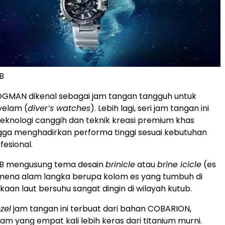
B
OGMAN dikenal sebagai jam tangan tangguh untuk
yelam (
diver’s watches
). Lebih lagi, seri jam tangan ini
knologi canggih dan teknik kreasi premium khas
gga menghadirkan performa tinggi sesuai kebutuhan
esional.
B mengusung tema desain
brinicle
atau
brine icicle
(es
mena alam langka berupa kolom es yang tumbuh di
an laut bersuhu sangat dingin di wilayah kutub.
zel
jam tangan ini terbuat dari bahan COBARION,
m yang empat kali lebih keras dari titanium murni.