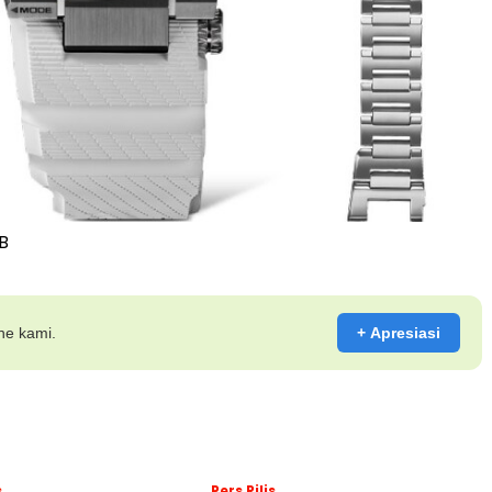
B
ine kami.
+ Apresiasi
s
Pers Rilis