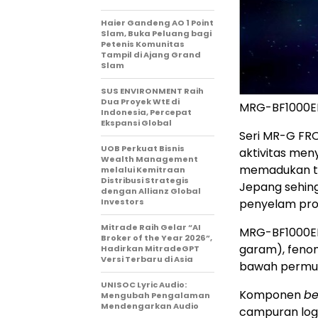
Haier Gandeng AO 1 Point
Slam, Buka Peluang bagi
Petenis Komunitas
Tampil di Ajang Grand
Slam
SUS ENVIRONMENT Raih
Dua Proyek WtE di
MRG-BF1000E
Indonesia, Percepat
Ekspansi Global
Seri MR-G FR
UOB Perkuat Bisnis
aktivitas men
Wealth Management
memadukan te
melalui Kemitraan
Distribusi Strategis
Jepang sehin
dengan Allianz Global
Investors
penyelam prof
Mitrade Raih Gelar “AI
MRG-BF1000E
Broker of the Year 2026”,
garam), feno
Hadirkan MitradeGPT
Versi Terbaru di Asia
bawah permuka
UNISOC Lyric Audio:
Komponen
be
Mengubah Pengalaman
Mendengarkan Audio
campuran loga