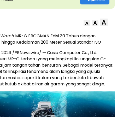
A
A
A
s Watch
MR-G FROGMAN Edisi 30 Tahun dengan
 hingga Kedalaman 200 Meter Sesuai Standar ISO
 2026 /PRNewswire/ — Casio Computer Co., Ltd.
eri MR-G terbaru yang melengkapi lini unggulan G-
 jam tangan tahan benturan. Sebagai model teranyar,
terinspirasi fenomena alam langka yang dijuluki
i formasi es seperti kolom yang terbentuk di bawah
t kutub akibat aliran air garam yang sangat dingin.