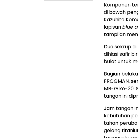
Komponen ters
di bawah pen
Kazuhito Koma
lapisan
blue a
tampilan men
Dua sekrup di
dihiasi safir
bulat untuk 
Bagian belak
FROGMAN, sert
MR-G ke-30. S
tangan ini dip
Jam tangan ini
kebutuhan pen
tahan perubah
gelang titani
termasuk jam 