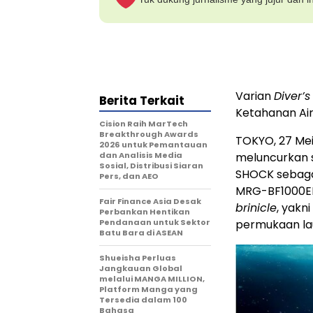
Varian
Diver’
Berita Terkait
Ketahanan Air
Cision Raih MarTech
Breakthrough Awards
TOKYO, 27 Mei
2026 untuk Pemantauan
dan Analisis Media
meluncurkan s
Sosial, Distribusi Siaran
SHOCK sebagai
Pers, dan AEO
MRG-BF1000EB 
Fair Finance Asia Desak
brinicle
, yakn
Perbankan Hentikan
Pendanaan untuk Sektor
permukaan lau
Batu Bara di ASEAN
Shueisha Perluas
Jangkauan Global
melalui MANGA MILLION,
Platform Manga yang
Tersedia dalam 100
Bahasa