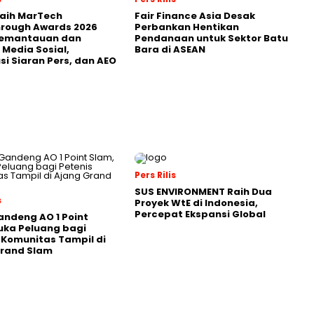
Raih MarTech
Fair Finance Asia Desak
hrough Awards 2026
Perbankan Hentikan
Pemantauan dan
Pendanaan untuk Sektor Batu
 Media Sosial,
Bara di ASEAN
usi Siaran Pers, dan AEO
Pers Rilis
SUS ENVIRONMENT Raih Dua
s
Proyek WtE di Indonesia,
Percepat Ekspansi Global
andeng AO 1 Point
uka Peluang bagi
 Komunitas Tampil di
Grand Slam