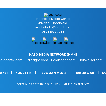
Indonesia Media Center
Jakarta - Indonesia.
redaksihallo@gmail.com
0853 1555 7788
HALO MEDIA NETWORK (HMN)
alocantik.com
Haloagro.com
Halobogor.com
Halokalsel.com
AKSI
KODE ETIK
PEDOMAN MEDIA
HAK JAWAB
KO
COPYRIGHT © 2026 HALOKALSEL.COM - ALL RIGHTS RESERVED