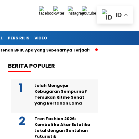
ID
AL
PERS RILIS
VIDEO
BPIP, Apa yang Sebenarnya Terjadi?
Teka-Teki Kematian Ju
BERITA POPULER
Lelah Mengejar
Kebugaran Sempurna?
Temukan Ritme Sehat
yang Bertahan Lama
Tren Fashion 2026:
Kembali ke Akar Estetika
Lokal dengan Sentuhan
Futuristik