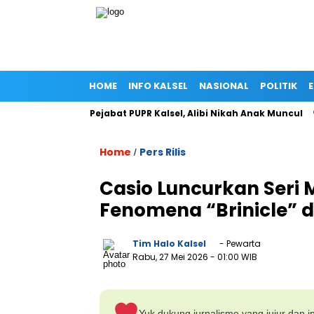
HOME
INFO KALSEL
NASIONAL
POLITIK
ar di Rumah Pejabat PUPR Kalsel, Alibi Nikah Anak Muncul
Pra
Home
Pers Rilis
/
Casio Luncurkan Seri 
Fenomena “Brinicle” d
Tim Halo Kalsel
- Pewarta
Rabu, 27 Mei 2026
- 01:00 WIB
Yuk dukung jurnalisme yang jujur dan in