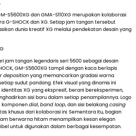
.
M-S5600XG dan GMA-S110XG merupakan kolaborasi
ra G-SHOCK dan XG. Setiap jam tangan tersebut
ikan dunia kreatif XG melalui pendekatan desain yang
XG
ari jam tangan legendaris seri 5600 sebagai desain
OCK, GM-S5600XG tampil dengan kaca berlapis
r deposition
yang memancarkan gradasi warna
etiap sudut pandang. Efek visual yang dinamis ini
 identitas XG yang ekspresif, berani bereksperimen,
nghadirkan sisi baru dalam setiap penampilannya. Logo
da komponen
dial
,
band loop
, dan sisi belakang
casing
tas khusus dari kolaborasi ini. Sementara itu, bagian
i jam berwarna hitam menampilkan kesan elegan
ksibel untuk digunakan dalam berbagai kesempatan.