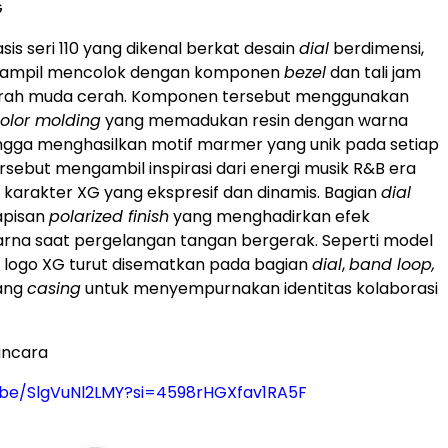
G
is seri 110 yang dikenal berkat desain
dial
berdimensi,
tampil mencolok dengan komponen
bezel
dan tali jam
rah muda cerah. Komponen tersebut menggunakan
olor molding
yang memadukan resin dengan warna
ngga menghasilkan motif marmer yang unik pada setiap
ersebut mengambil inspirasi dari energi musik R&B era
a karakter XG yang ekspresif dan dinamis. Bagian
dial
lapisan
polarized finish
yang menghadirkan efek
rna saat pergelangan tangan bergerak. Seperti model
logo XG turut disematkan pada bagian
dial
,
band loop,
kang
casing
untuk menyempurnakan identitas kolaborasi
ncara
u.be/SlgVuNl2LMY?si=4598rHGXfav1RA5F