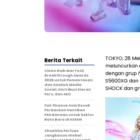
TOKYO, 28 Mei
Berita Terkait
meluncurkan d
Cision Raih MarTech
dengan grup
Breakthrough Awards
S5600XG dan 
2026 untuk Pemantauan
dan Analisis Media
SHOCK dan gru
Sosial, Distribusi Siaran
Pers, dan AEO
Fair Finance Asia Desak
Perbankan Hentikan
Pendanaan untuk Sektor
Batu Bara di ASEAN
Shueisha Perluas
Jangkauan Global