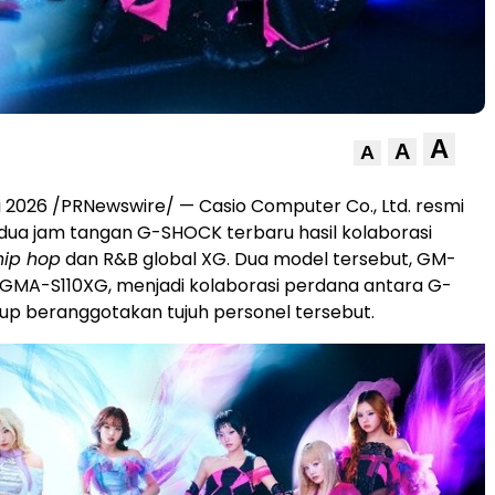
A
A
A
 2026 /PRNewswire/ — Casio Computer Co., Ltd. resmi
ua jam tangan G-SHOCK terbaru hasil kolaborasi
hip hop
dan R&B global XG. Dua model tersebut, GM-
GMA-S110XG, menjadi kolaborasi perdana antara G-
p beranggotakan tujuh personel tersebut.