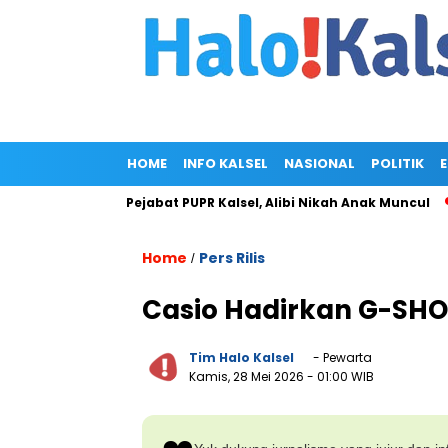
HOME
INFO KALSEL
NASIONAL
POLITIK
di Rumah Pejabat PUPR Kalsel, Alibi Nikah Anak Muncul
Prabo
Home
Pers Rilis
/
Casio Hadirkan G-SHO
Tim Halo Kalsel
- Pewarta
Kamis, 28 Mei 2026
- 01:00 WIB