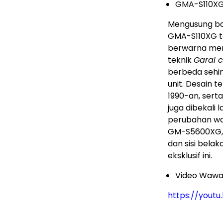
GMA-S110X
Mengusung bas
GMA-S110XG 
berwarna me
teknik
Garal c
berbeda sehi
unit. Desain t
1990-an, sert
juga dibekali 
perubahan wa
GM-S5600XG, 
dan sisi bela
eksklusif ini.
Video Wawa
https://yout