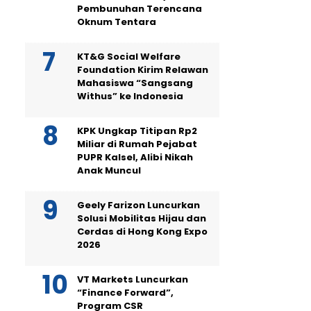
Pembunuhan Terencana
Oknum Tentara
KT&G Social Welfare
Foundation Kirim Relawan
Mahasiswa “Sangsang
Withus” ke Indonesia
KPK Ungkap Titipan Rp2
Miliar di Rumah Pejabat
PUPR Kalsel, Alibi Nikah
Anak Muncul
Geely Farizon Luncurkan
Solusi Mobilitas Hijau dan
Cerdas di Hong Kong Expo
2026
VT Markets Luncurkan
“Finance Forward”,
Program CSR