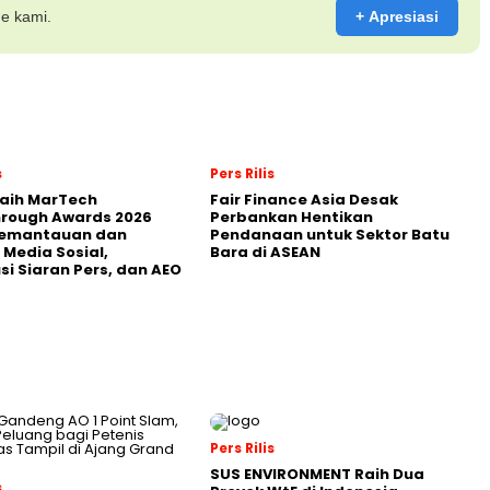
ne kami.
+ Apresiasi
s
Pers Rilis
Raih MarTech
Fair Finance Asia Desak
hrough Awards 2026
Perbankan Hentikan
Pemantauan dan
Pendanaan untuk Sektor Batu
 Media Sosial,
Bara di ASEAN
usi Siaran Pers, dan AEO
Pers Rilis
SUS ENVIRONMENT Raih Dua
s