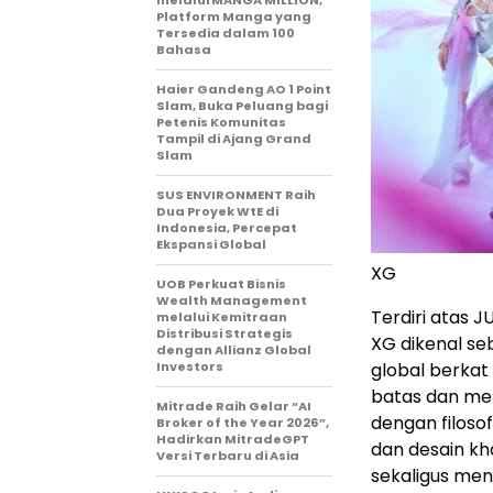
melalui MANGA MILLION,
Platform Manga yang
Tersedia dalam 100
Bahasa
Haier Gandeng AO 1 Point
Slam, Buka Peluang bagi
Petenis Komunitas
Tampil di Ajang Grand
Slam
SUS ENVIRONMENT Raih
Dua Proyek WtE di
Indonesia, Percepat
Ekspansi Global
XG
UOB Perkuat Bisnis
Wealth Management
Terdiri atas 
melalui Kemitraan
Distribusi Strategis
XG dikenal se
dengan Allianz Global
global berkat
Investors
batas dan me
Mitrade Raih Gelar “AI
dengan filos
Broker of the Year 2026”,
Hadirkan MitradeGPT
dan desain kha
Versi Terbaru di Asia
sekaligus me