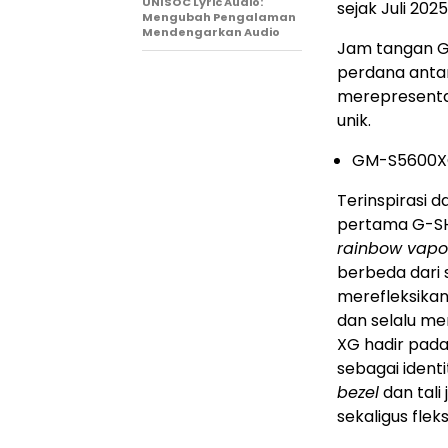
UNISOC Lyric Audio:
sejak Juli 2025
Mengubah Pengalaman
Mendengarkan Audio
Jam tangan G
perdana anta
merepresentas
unik.
GM-S5600
Terinspirasi d
pertama G-SH
rainbow vapo
berbeda dari s
merefleksikan
dan selalu me
XG hadir pa
sebagai identi
bezel
dan tal
sekaligus fle