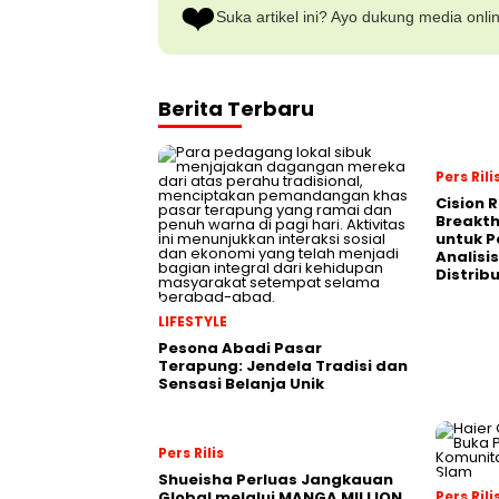
❤️
Suka artikel ini? Ayo dukung media onli
Berita Terbaru
Pers Rili
Cision 
Breakt
untuk 
Analisis
Distrib
LIFESTYLE
Pesona Abadi Pasar
Terapung: Jendela Tradisi dan
Sensasi Belanja Unik
Pers Rilis
Shueisha Perluas Jangkauan
Global melalui MANGA MILLION,
Pers Rili