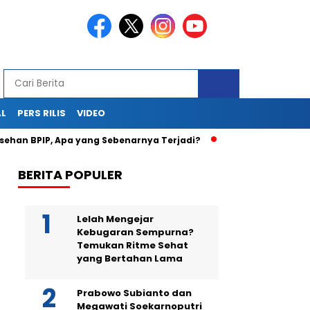
AL
PERS RILIS
VIDEO
P, Apa yang Sebenarnya Terjadi?
Teka-Teki Kematian Juwi
BERITA POPULER
Lelah Mengejar
Kebugaran Sempurna?
Temukan Ritme Sehat
yang Bertahan Lama
Prabowo Subianto dan
Megawati Soekarnoputri