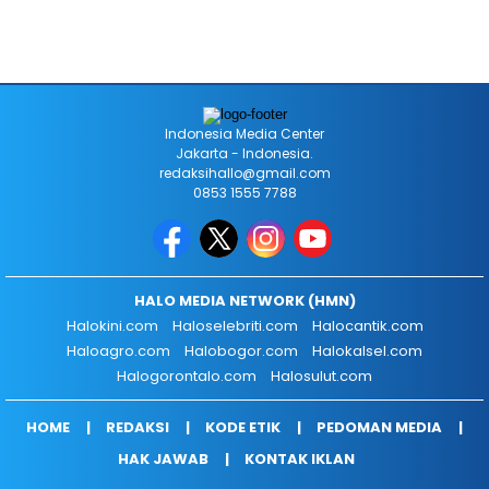
Indonesia Media Center
Jakarta - Indonesia.
redaksihallo@gmail.com
0853 1555 7788
HALO MEDIA NETWORK (HMN)
Halokini.com
Haloselebriti.com
Halocantik.com
Haloagro.com
Halobogor.com
Halokalsel.com
Halogorontalo.com
Halosulut.com
HOME
REDAKSI
KODE ETIK
PEDOMAN MEDIA
HAK JAWAB
KONTAK IKLAN