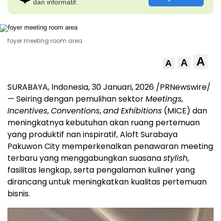
dan informatif.
foyer meeting room area
A
A
A
SURABAYA, Indonesia
,
30 Januari, 2026
/PRNewswire/
— Seiring dengan pemulihan sektor
Meetings
,
Incentives
,
Conventions
,
and
Exhibitions
(MICE) dan
meningkatnya kebutuhan akan ruang pertemuan
yang produktif nan inspiratif, Aloft Surabaya
Pakuwon City memperkenalkan penawaran meeting
terbaru yang menggabungkan suasana
stylish
,
fasilitas lengkap, serta pengalaman kuliner yang
dirancang untuk meningkatkan kualitas pertemuan
bisnis.