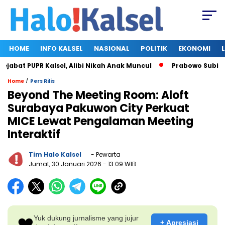
HOME
INFO KALSEL
NASIONAL
POLITIK
EKONOMI
at PUPR Kalsel, Alibi Nikah Anak Muncul
Prabowo Subianto d
/
Home
Pers Rilis
Beyond The Meeting Room: Aloft
Surabaya Pakuwon City Perkuat
MICE Lewat Pengalaman Meeting
Interaktif
Tim Halo Kalsel
- Pewarta
Jumat, 30 Januari 2026
- 13:09 WIB
❤️
Yuk dukung jurnalisme yang jujur
+ Apresiasi