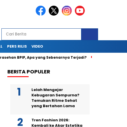
AL
PERS RILIS
VIDEO
an BPIP, Apa yang Sebenarnya Terjadi?
Teka-Teki Kematian
BERITA POPULER
Lelah Mengejar
Kebugaran Sempurna?
Temukan Ritme Sehat
yang Bertahan Lama
Tren Fashion 2026:
Kembali ke Akar Estetika