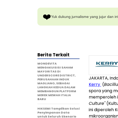
❤️
Yuk dukung jurnalisme yang jujur dan inf
Berita Terkait
MONDEVITA
MENGAKUISISI SAHAM
MAYORITAS DI
UNDERSCORE DISTRICT,
JAKARTA, Indo
PERUSAHAAN INDUK
MAGLIANO, SEBAGAI
Kerry
(
Bacill
LANGKAH KEDUA DALAM
spora yang m
MEMBANGUN PLATFORM
MEREK MEWAH ITALIA
memperoleh i
BARU
Culture"
(Kult
HIKSEMI Tampilkan Solusi
ini diperoleh
Penyimpanan Data
mikroorganism
untuk Seluruh Skenario