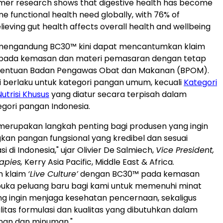
mer research shows that digestive health has become
e functional health need globally, with 76% of
ieving gut health affects overall health and wellbeing
mengandung BC30™ kini dapat mencantumkan klaim
pada kemasan dan materi pemasaran dengan tetap
entuan Badan Pengawas Obat dan Makanan (BPOM).
ni berlaku untuk kategori pangan umum, kecuali
Kategori
Nutrisi Khusus
yang diatur secara terpisah dalam
gori pangan Indonesia.
i merupakan langkah penting bagi produsen yang ingin
n pangan fungsional yang kredibel dan sesuai
i di Indonesia," ujar Olivier De Salmiech,
Vice President,
apies,
Kerry Asia Pacific, Middle East & Africa.
n klaim
‘Live Culture’
dengan BC30™ pada kemasan
ka peluang baru bagi kami untuk memenuhi minat
g ingin menjaga kesehatan pencernaan, sekaligus
litas formulasi dan kualitas yang dibutuhkan dalam
anan dan minuman."