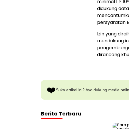
minimal 1 × 10
didukung data 
mencantumkan
persyaratan 
Izin yang di
mendukung ino
pengembangan
dirancang khu
❤️
Suka artikel ini? Ayo dukung media onli
Berita Terbaru