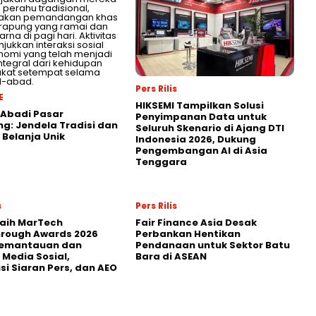
Pers Rilis
E
HIKSEMI Tampilkan Solusi
 Abadi Pasar
Penyimpanan Data untuk
g: Jendela Tradisi dan
Seluruh Skenario di Ajang DTI
 Belanja Unik
Indonesia 2026, Dukung
Pengembangan AI di Asia
Tenggara
s
Pers Rilis
Raih MarTech
Fair Finance Asia Desak
hrough Awards 2026
Perbankan Hentikan
Pemantauan dan
Pendanaan untuk Sektor Batu
 Media Sosial,
Bara di ASEAN
usi Siaran Pers, dan AEO