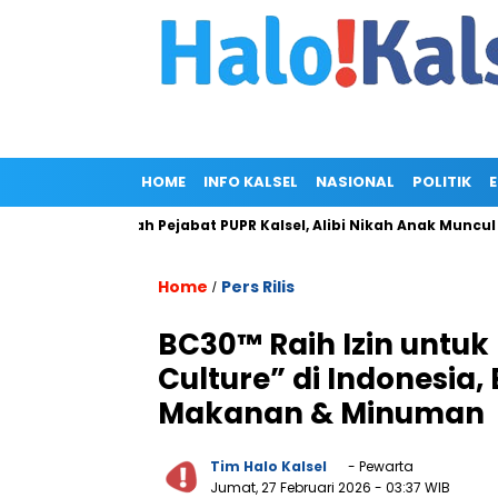
HOME
INFO KALSEL
NASIONAL
POLITIK
iliar di Rumah Pejabat PUPR Kalsel, Alibi Nikah Anak Muncul
Home
Pers Rilis
/
BC30™ Raih Izin untu
Culture” di Indonesia,
Makanan & Minuman
Tim Halo Kalsel
- Pewarta
Jumat, 27 Februari 2026
- 03:37 WIB