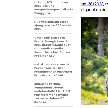
di Ajang DTI Indonesia
No. 38/2023
, 
2026, Dukung
digunakan dal
Pengembangan AI di Asia
Tenggara
Huawei Jadi Mitra bagi
Ajang GSMA M360 ASEAN
2026
Cision Raih MarTech
Breakthrough Awards
2026 untuk Pemantauan
dan Analisis Media
Sosial, Distribusi Siaran
Pers, dan AEO
Fair Finance Asia Desak
Perbankan Hentikan
Pendanaan untuk Sektor
Batu Bara di ASEAN
Shueisha Perluas
Jangkauan Global
melalui MANGA MILLION,
Platform Manga yang
Tersedia dalam 100
Bahasa