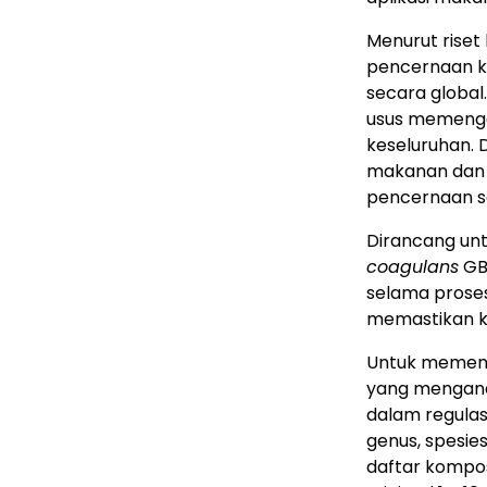
Menurut riset
pencernaan ki
secara globa
usus memengar
keseluruhan. 
makanan dan 
pencernaan se
Dirancang un
coagulans
GBI
selama proses
memastikan ku
Untuk memenu
yang mengan
dalam regula
genus, spesies
daftar kompos