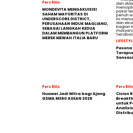
Pers Rilis
MONDEVITA MENGAKUISISI
SAHAM MAYORITAS DI
UNDERSCORE DISTRICT,
PERUSAHAAN INDUK MAGLIANO,
SEBAGAI LANGKAH KEDUA
DALAM MEMBANGUN PLATFORM
MEREK MEWAH ITALIA BARU
LIFESTYL
Pesona
Terapun
Sensasi
Pers Rilis
Pers Rili
Huawei Jadi Mitra bagi Ajang
Cision 
GSMA M360 ASEAN 2026
Breakt
untuk 
Analisis
Distrib