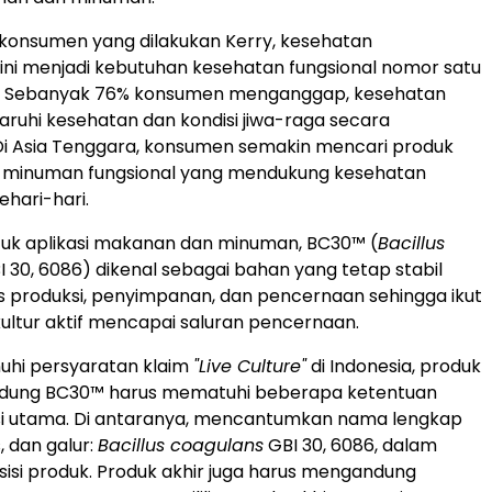
 konsumen yang dilakukan Kerry, kesehatan
ni menjadi kebutuhan kesehatan fungsional nomor satu
l. Sebanyak 76% konsumen menganggap, kesehatan
uhi kesehatan dan kondisi jiwa-raga secara
Di Asia Tenggara, konsumen semakin mencari produk
minuman fungsional yang mendukung kesehatan
hari-hari.
tuk aplikasi makanan dan minuman, BC30™ (
Bacillus
 30, 6086) dikenal sebagai bahan yang tetap stabil
 produksi, penyimpanan, dan pencernaan sehingga ikut
ltur aktif mencapai saluran pencernaan.
hi persyaratan klaim
"Live Culture"
di Indonesia, produk
dung BC30™ harus mematuhi beberapa ketentuan
si utama. Di antaranya, mencantumkan nama lengkap
, dan galur:
Bacillus coagulans
GBI 30, 6086, dalam
isi produk. Produk akhir juga harus mengandung