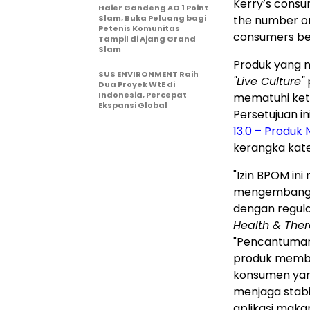
Kerry’s consu
Haier Gandeng AO 1 Point
Slam, Buka Peluang bagi
the number on
Petenis Komunitas
consumers bel
Tampil di Ajang Grand
Slam
Produk yang 
SUS ENVIRONMENT Raih
"Live Culture"
Dua Proyek WtE di
Indonesia, Percepat
mematuhi ket
Ekspansi Global
Persetujuan i
13.0 – Produk 
kerangka kate
"Izin BPOM in
mengembangka
dengan regulas
Health & Ther
"Pencantuma
produk membu
konsumen yan
menjaga stabi
aplikasi mak