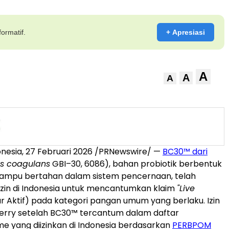
ormatif.
+ Apresiasi
A
A
A
nesia, 27 Februari 2026 /PRNewswire/ —
BC30™ dari
us coagulans
GBI–30, 6086), bahan probiotik berbentuk
ampu bertahan dalam sistem pencernaan, telah
zin di Indonesia untuk mencantumkan klaim
"Live
ur Aktif) pada kategori pangan umum yang berlaku. Izin
 Kerry setelah BC30™ tercantum dalam daftar
e yang diizinkan di Indonesia berdasarkan
PERBPOM