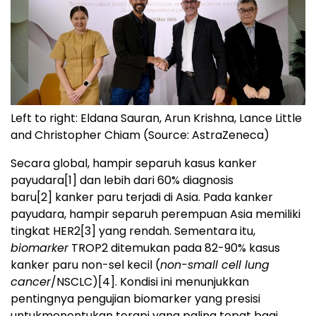
Left to right: Eldana Sauran, Arun Krishna, Lance Little
and Christopher Chiam (Source: AstraZeneca)
Secara global, hampir separuh kasus kanker
payudara
[1]
dan lebih dari 60% diagnosis
baru
[2]
kanker paru terjadi di Asia. Pada kanker
payudara, hampir separuh perempuan Asia memiliki
tingkat HER2
[3]
yang rendah. Sementara itu,
biomarker
TROP2 ditemukan pada 82-90% kasus
kanker paru non-sel kecil (
non-small cell lung
cancer
/NSCLC)
[4]
. Kondisi ini menunjukkan
pentingnya pengujian biomarker yang presisi
untukmenentukan terapi yang paling tepat bagi