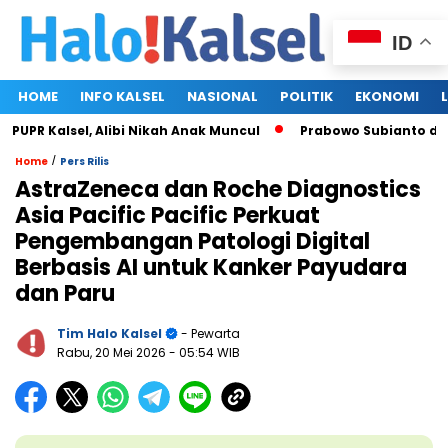
ID
HOME
INFO KALSEL
NASIONAL
POLITIK
EKONOMI
 Kalsel, Alibi Nikah Anak Muncul
Prabowo Subianto dan Mega
/
Home
Pers Rilis
AstraZeneca dan Roche Diagnostics
Asia Pacific Pacific Perkuat
Pengembangan Patologi Digital
Berbasis AI untuk Kanker Payudara
dan Paru
Tim Halo Kalsel
- Pewarta
Rabu, 20 Mei 2026
- 05:54 WIB