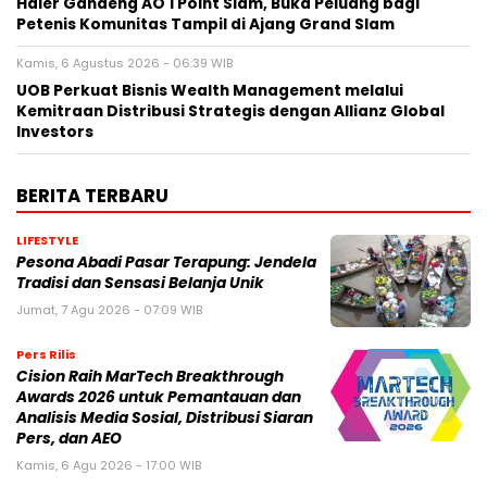
Haier Gandeng AO 1 Point Slam, Buka Peluang bagi
Petenis Komunitas Tampil di Ajang Grand Slam
Kamis, 6 Agustus 2026 - 06:39 WIB
UOB Perkuat Bisnis Wealth Management melalui
Kemitraan Distribusi Strategis dengan Allianz Global
Investors
BERITA TERBARU
LIFESTYLE
Pesona Abadi Pasar Terapung: Jendela
Tradisi dan Sensasi Belanja Unik
Jumat, 7 Agu 2026 - 07:09 WIB
Pers Rilis
Cision Raih MarTech Breakthrough
Awards 2026 untuk Pemantauan dan
Analisis Media Sosial, Distribusi Siaran
Pers, dan AEO
Kamis, 6 Agu 2026 - 17:00 WIB