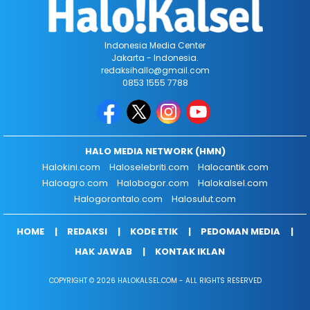
Indonesia Media Center
Jakarta - Indonesia.
redaksihallo@gmail.com
0853 1555 7788
HALO MEDIA NETWORK (HMN)
Halokini.com
Haloselebriti.com
Halocantik.com
Haloagro.com
Halobogor.com
Halokalsel.com
Halogorontalo.com
Halosulut.com
HOME
REDAKSI
KODE ETIK
PEDOMAN MEDIA
HAK JAWAB
KONTAK IKLAN
COPYRIGHT © 2026 HALOKALSEL.COM - ALL RIGHTS RESERVED