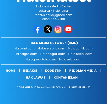
Indonesia Media Center
Jakarta - Indonesia.
redaksihallo@gmail.com
0853 1555 7788
HALO MEDIA NETWORK (HMN)
Halokini.com
Haloselebriti.com
Halocantik.com
Haloagro.com
Halobogor.com
Halokalsel.com
Halogorontalo.com
Halosulut.com
HOME
REDAKSI
KODE ETIK
PEDOMAN MEDIA
HAK JAWAB
KONTAK IKLAN
COPYRIGHT © 2026 HALOKALSEL.COM - ALL RIGHTS RESERVED