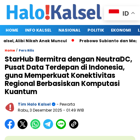
ID
HOME
INFO KALSEL
NASIONAL
POLITIK
EKONOMI
l, Alibi Nikah Anak Muncul
Prabowo Subianto dan Megawati S
/
Home
Pers Rilis
StarHub Bermitra dengan NeutraDC,
Pusat Data Terdepan di Indonesia,
guna Memperkuat Konektivitas
Regional Berbasiskan Komputasi
Kuantum
Tim Halo Kalsel
- Pewarta
Rabu, 3 Desember 2025
- 01:49 WIB