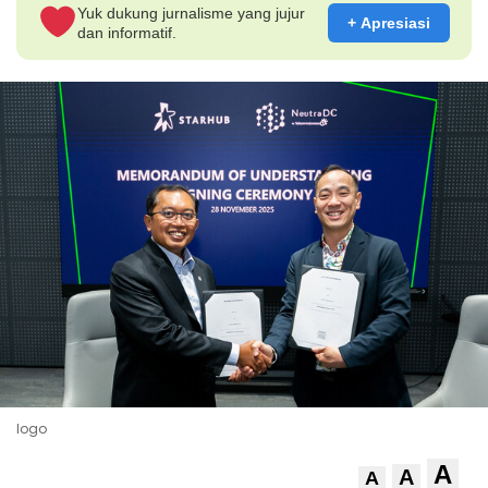
Yuk dukung jurnalisme yang jujur
+ Apresiasi
dan informatif.
logo
A
A
A