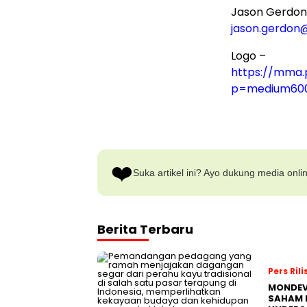
Jason Gerdon
jason.gerdon
Logo –
https://mma.
p=medium60
❤️
Suka artikel ini? Ayo dukung media onli
Berita Terbaru
Pers Rili
MONDEV
SAHAM 