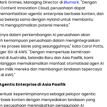
 Mark Grimes, Managing Director di
Blumark
. "Dengan
e Content Innovation Cloud, perusahaan dapat
emanfaatkan agentic enterprise berbasis konten, dan
isa bekerja sama dengan Hyland untuk membantu
mi mengoptimalkan potensi mereka."
utnya dalam perkembangan AI perusahaan akan
leh kemampuan perusahaan dalam mengintegrasikan
 ke proses bisnis yang sesungguhnya," kata Carol Potts,
ger ISV di AWS. "Dengan memperluas kemitraan
 di Australia, Selandia Baru dan Asia Pasifik, kami
anggan memaksimalkan manfaat otomatisasi agen AI
ten milik mereka dan membangun landasan tepercaya
 di AWS."
entic Enterprise di Asia Pasifik
rkuat kepemimpinannya sebagai pelopor agentic
erbasis konten dengan menyediakan landasan yang
 perusahaan meningkatkan penggunaan AI