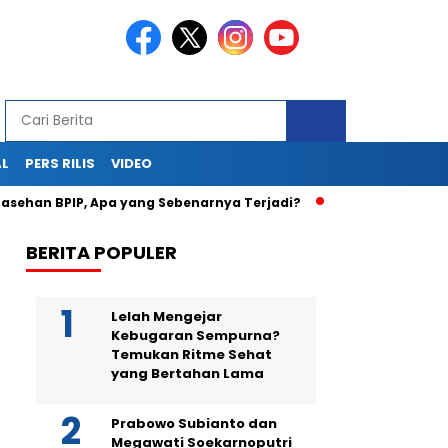
AL
PERS RILIS
VIDEO
n BPIP, Apa yang Sebenarnya Terjadi?
Teka-Teki Kematian
BERITA POPULER
Lelah Mengejar
Kebugaran Sempurna?
Temukan Ritme Sehat
yang Bertahan Lama
Prabowo Subianto dan
Megawati Soekarnoputri