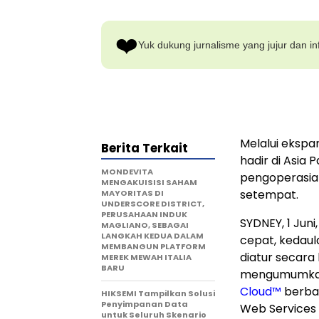
❤️
Yuk dukung jurnalisme yang jujur dan inf
Melalui ekspa
Berita Terkait
hadir di Asia
MONDEVITA
pengoperasian
MENGAKUISISI SAHAM
setempat.
MAYORITAS DI
UNDERSCORE DISTRICT,
PERUSAHAAN INDUK
SYDNEY
,
1 Juni
MAGLIANO, SEBAGAI
LANGKAH KEDUA DALAM
cepat, kedaul
MEMBANGUN PLATFORM
diatur secara k
MEREK MEWAH ITALIA
BARU
mengumumkan 
Cloud™
berbas
HIKSEMI Tampilkan Solusi
Penyimpanan Data
Web Services 
untuk Seluruh Skenario