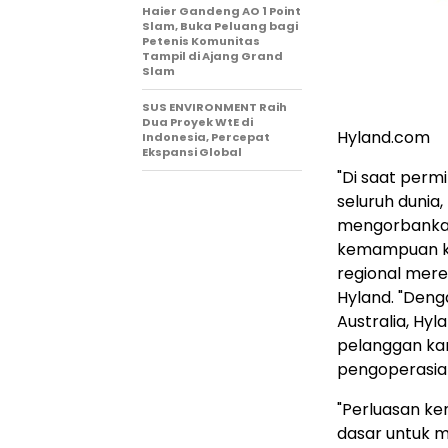
Haier Gandeng AO 1 Point
Slam, Buka Peluang bagi
Petenis Komunitas
Tampil di Ajang Grand
Slam
SUS ENVIRONMENT Raih
Dua Proyek WtE di
Hyland.com
Indonesia, Percepat
Ekspansi Global
"Di saat perm
seluruh dunia
mengorbankan
kemampuan ko
regional merek
Hyland. "Deng
Australia, Hy
pelanggan kam
pengoperasian
"Perluasan k
dasar untuk me