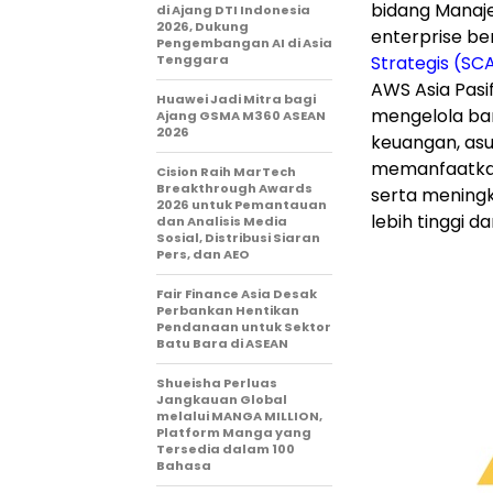
bidang Manaj
di Ajang DTI Indonesia
2026, Dukung
enterprise be
Pengembangan AI di Asia
Tenggara
Strategis (SC
AWS Asia Pasif
Huawei Jadi Mitra bagi
mengelola ba
Ajang GSMA M360 ASEAN
2026
keuangan, asu
memanfaatkan 
Cision Raih MarTech
Breakthrough Awards
serta meningk
2026 untuk Pemantauan
lebih tinggi da
dan Analisis Media
Sosial, Distribusi Siaran
Pers, dan AEO
Fair Finance Asia Desak
Perbankan Hentikan
Pendanaan untuk Sektor
Batu Bara di ASEAN
Shueisha Perluas
Jangkauan Global
melalui MANGA MILLION,
Platform Manga yang
Tersedia dalam 100
Bahasa