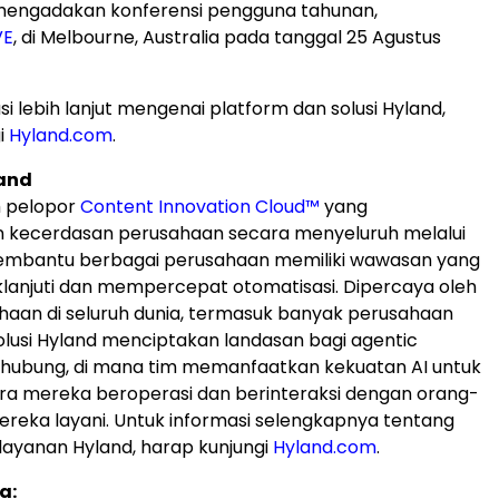
mengadakan konferensi pengguna tahunan,
VE
, di Melbourne, Australia pada tanggal 25 Agustus
i lebih lanjut mengenai platform dan solusi Hyland,
i
Hyland.com
.
and
h pelopor
Content Innovation Cloud™
yang
 kecerdasan perusahaan secara menyeluruh melalui
membantu berbagai perusahaan memiliki wawasan yang
klanjuti dan mempercepat otomatisasi. Dipercaya oleh
haan di seluruh dunia, termasuk banyak perusahaan
solusi Hyland menciptakan landasan bagi agentic
rhubung, di mana tim memanfaatkan kekuatan AI untuk
a mereka beroperasi dan berinteraksi dengan orang-
reka layani. Untuk informasi selengkapnya tentang
layanan Hyland, harap kunjungi
Hyland.com
.
a: