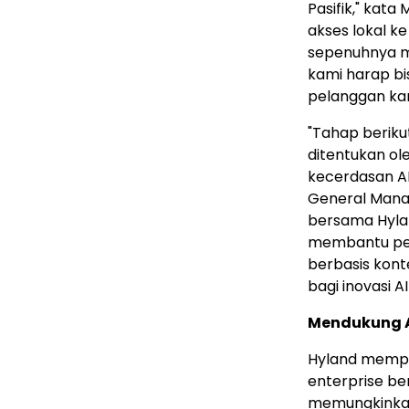
Pasifik," kata
akses lokal k
sepenuhnya m
kami harap b
pelanggan ka
"Tahap berik
ditentukan o
kecerdasan AI
General Mana
bersama Hyland
membantu pel
berbasis kon
bagi inovasi AI
Mendukung Ag
Hyland mempe
enterprise b
memungkinkan