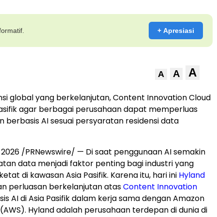
ormatif.
+ Apresiasi
A
A
A
nsi global yang berkelanjutan, Content Innovation Cloud
 Pasifik agar berbagai perusahaan dapat memperluas
 berbasis AI sesuai persyaratan residensi data
, 2026
/PRNewswire/ — Di saat penggunaan AI semakin
atan data menjadi faktor penting bagi industri yang
etat di kawasan Asia Pasifik. Karena itu, hari ini
Hyland
perluasan berkelanjutan atas
Content Innovation
is AI di Asia Pasifik dalam kerja sama dengan Amazon
(AWS). Hyland adalah perusahaan terdepan di dunia di