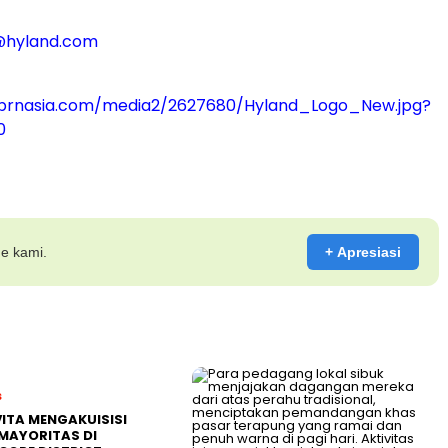
@hyland.com
prnasia.com/media2/2627680/Hyland_Logo_New.jpg?
0
ne kami.
+ Apresiasi
s
ITA MENGAKUISISI
MAYORITAS DI