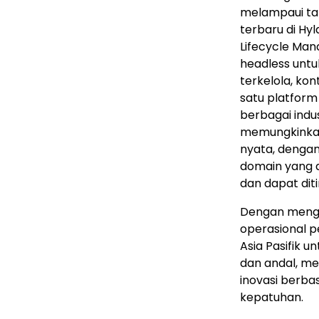
melampaui tah
terbaru di Hy
Lifecycle Ma
headless unt
terkelola, kon
satu platform
berbagai indus
memungkinkan
nyata, dengan
domain yang 
dan dapat diti
Dengan mengha
operasional 
Asia Pasifik 
dan andal, m
inovasi berba
kepatuhan.