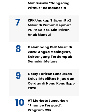
Mahasiswa “Sangsang
Withus” ke Indonesia
KPK Ungkap Titipan Rp2
Miliar di Rumah Pejabat
PUPR Kalsel, Alibi Nikah
Anak Muncul
Gelombang PHK Masif di
2025: Angka Meningkat,
Sektor yang Terdampak
Semakin Meluas
Geely Farizon Luncurkan
Solusi Mobilitas Hijau dan
Cerdas di Hong Kong Expo
2026
VT Markets Luncurkan
“Finance Forward”,
Program CSR