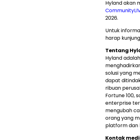
Hyland akan 
CommunityLI
2026.
Untuk informas
harap kunjung
Tentang Hyl
Hyland adala
menghadirkan
solusi yang 
dapat ditinda
ribuan perusa
Fortune 100, 
enterprise te
mengubah car
orang yang me
platform dan 
Kontak medi